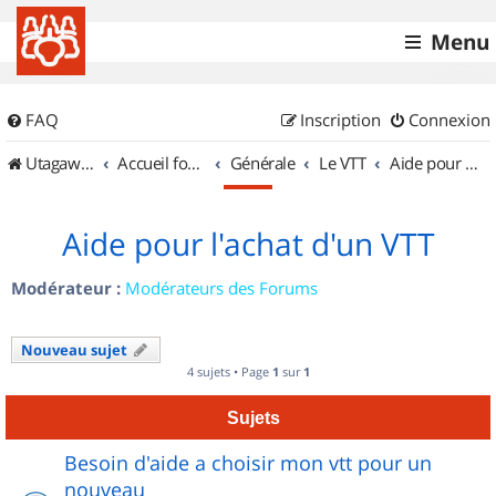
Menu
FAQ
Inscription
Connexion
UtagawaVTT (Randos VTT et VTTAE avec traces GPS)
Accueil forum
Générale
Le VTT
Aide pour l'achat d'un VTT
Aide pour l'achat d'un VTT
Modérateur :
Modérateurs des Forums
Nouveau sujet
4 sujets • Page
1
sur
1
Sujets
Besoin d'aide a choisir mon vtt pour un
nouveau