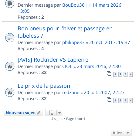
Dernier message par
BouBou361
«
14 mars 2026,
13:05
Réponses :
2
Bon pneus pour l'hiver et passage en
tubeless ?
Dernier message par
philippe33
«
20 oct. 2017, 19:37
Réponses :
4
[AVIS] Rockrider VS Lapierre
Dernier message par
CIOL
«
23 mars 2016, 22:30
Réponses :
32
1
2
3
4
Le prix de la passion
Dernier message par
redzone
«
20 juil. 2007, 22:27
Réponses :
32
1
2
3
4
Nouveau sujet
4 sujets • Page
1
sur
1
Aller