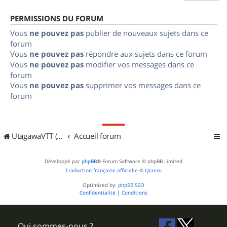
PERMISSIONS DU FORUM
Vous
ne pouvez pas
publier de nouveaux sujets dans ce
forum
Vous
ne pouvez pas
répondre aux sujets dans ce forum
Vous
ne pouvez pas
modifier vos messages dans ce
forum
Vous
ne pouvez pas
supprimer vos messages dans ce
forum
UtagawaVTT (Randos VTT et VTTAE avec traces GPS)
Accueil forum
Développé par
phpBB
® Forum Software © phpBB Limited
Traduction française officielle
©
Qiaeru
Optimized by:
phpBB SEO
Confidentialité
|
Conditions
Qui sommes-nous ?