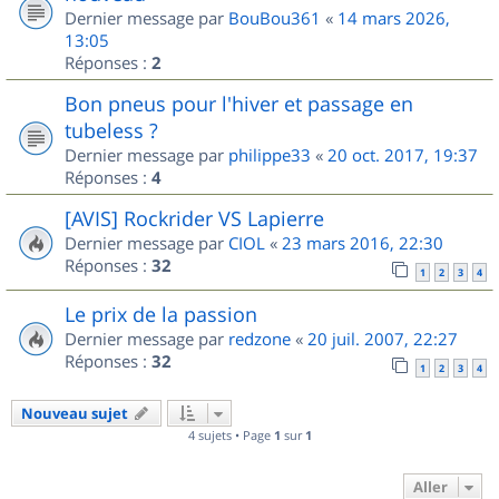
Dernier message par
BouBou361
«
14 mars 2026,
13:05
Réponses :
2
Bon pneus pour l'hiver et passage en
tubeless ?
Dernier message par
philippe33
«
20 oct. 2017, 19:37
Réponses :
4
[AVIS] Rockrider VS Lapierre
Dernier message par
CIOL
«
23 mars 2016, 22:30
Réponses :
32
1
2
3
4
Le prix de la passion
Dernier message par
redzone
«
20 juil. 2007, 22:27
Réponses :
32
1
2
3
4
Nouveau sujet
4 sujets • Page
1
sur
1
Aller