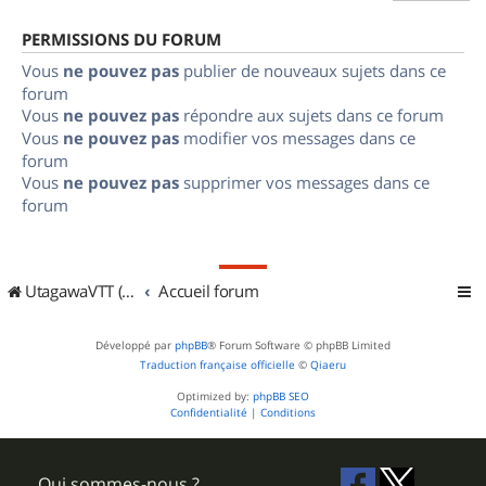
PERMISSIONS DU FORUM
Vous
ne pouvez pas
publier de nouveaux sujets dans ce
forum
Vous
ne pouvez pas
répondre aux sujets dans ce forum
Vous
ne pouvez pas
modifier vos messages dans ce
forum
Vous
ne pouvez pas
supprimer vos messages dans ce
forum
UtagawaVTT (Randos VTT et VTTAE avec traces GPS)
Accueil forum
Développé par
phpBB
® Forum Software © phpBB Limited
Traduction française officielle
©
Qiaeru
Optimized by:
phpBB SEO
Confidentialité
|
Conditions
Qui sommes-nous ?