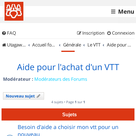
Menu
FAQ
Inscription
Connexion
UtagawaVTT (Randos VTT et VTTAE avec traces GPS)
Accueil forum
Générale
Le VTT
Aide pour l'achat d'un VTT
Aide pour l'achat d'un VTT
Modérateur :
Modérateurs des Forums
Nouveau sujet
4 sujets • Page
1
sur
1
Sujets
Besoin d'aide a choisir mon vtt pour un
nouveau