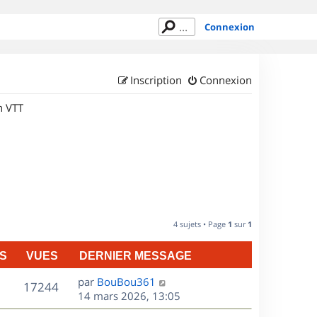
Connexion
Inscription
Connexion
n VTT
4 sujets • Page
1
sur
1
S
VUES
DERNIER MESSAGE
D
par
BouBou361
V
17244
e
14 mars 2026, 13:05
r
u