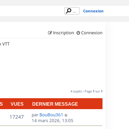
Connexion
Inscription
Connexion
n VTT
4 sujets • Page
1
sur
1
S
VUES
DERNIER MESSAGE
D
par
BouBou361
V
17247
e
14 mars 2026, 13:05
r
u