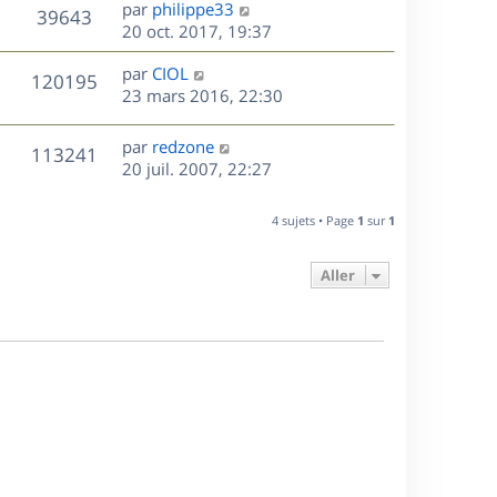
D
par
philippe33
n
V
39643
e
e
20 oct. 2017, 19:37
i
r
u
e
s
D
par
CIOL
n
r
V
120195
e
e
23 mars 2016, 22:30
i
m
r
u
e
e
s
n
r
s
D
par
redzone
V
113241
e
i
m
s
e
20 juil. 2007, 22:27
e
e
a
r
u
s
r
s
g
n
4 sujets • Page
1
sur
1
m
s
e
e
i
e
a
e
s
s
g
Aller
r
s
e
m
a
e
g
s
e
s
a
g
e