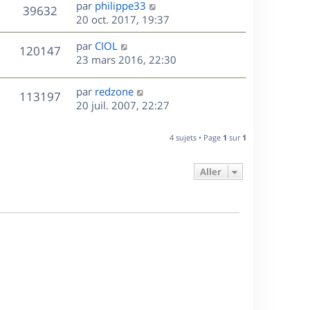
D
par
philippe33
n
V
39632
e
e
20 oct. 2017, 19:37
i
r
u
e
s
D
par
CIOL
n
r
V
120147
e
e
23 mars 2016, 22:30
i
m
r
u
e
e
s
n
r
s
D
par
redzone
V
113197
e
i
m
s
e
20 juil. 2007, 22:27
e
e
a
r
u
s
r
s
g
n
4 sujets • Page
1
sur
1
m
s
e
e
i
e
a
e
s
s
g
Aller
r
s
e
m
a
e
g
s
e
s
a
g
e