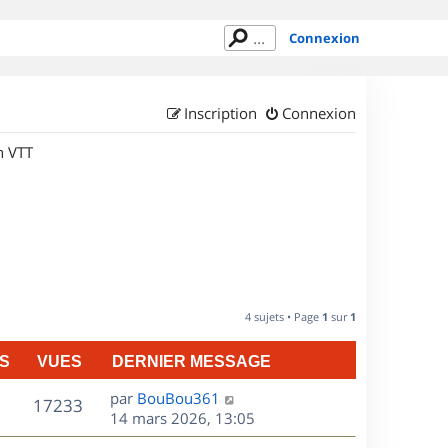
Connexion
Inscription
Connexion
n VTT
4 sujets • Page
1
sur
1
S
VUES
DERNIER MESSAGE
D
par
BouBou361
V
17233
e
14 mars 2026, 13:05
r
u