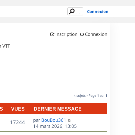
Connexion
Inscription
Connexion
n VTT
4 sujets • Page
1
sur
1
S
VUES
DERNIER MESSAGE
D
par
BouBou361
V
17244
e
14 mars 2026, 13:05
r
u