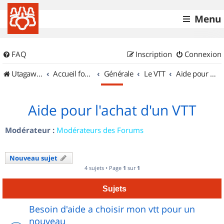
Menu
FAQ
Inscription
Connexion
UtagawaVTT (Randos VTT et VTTAE avec traces GPS)
Accueil forum
Générale
Le VTT
Aide pour l'achat d'un VTT
Aide pour l'achat d'un VTT
Modérateur :
Modérateurs des Forums
Nouveau sujet
4 sujets • Page
1
sur
1
Sujets
Besoin d'aide a choisir mon vtt pour un
nouveau