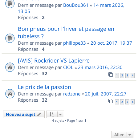
Dernier message par
BouBou361
«
14 mars 2026,
13:05
Réponses :
2
Bon pneus pour l'hiver et passage en
tubeless ?
Dernier message par
philippe33
«
20 oct. 2017, 19:37
Réponses :
4
[AVIS] Rockrider VS Lapierre
Dernier message par
CIOL
«
23 mars 2016, 22:30
Réponses :
32
1
2
3
4
Le prix de la passion
Dernier message par
redzone
«
20 juil. 2007, 22:27
Réponses :
32
1
2
3
4
Nouveau sujet
4 sujets • Page
1
sur
1
Aller