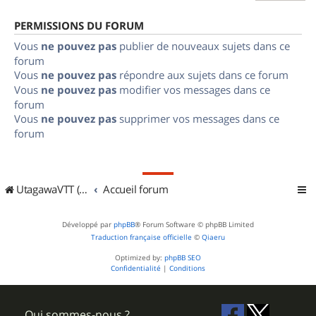
PERMISSIONS DU FORUM
Vous
ne pouvez pas
publier de nouveaux sujets dans ce
forum
Vous
ne pouvez pas
répondre aux sujets dans ce forum
Vous
ne pouvez pas
modifier vos messages dans ce
forum
Vous
ne pouvez pas
supprimer vos messages dans ce
forum
UtagawaVTT (Randos VTT et VTTAE avec traces GPS)
Accueil forum
Développé par
phpBB
® Forum Software © phpBB Limited
Traduction française officielle
©
Qiaeru
Optimized by:
phpBB SEO
Confidentialité
|
Conditions
Qui sommes-nous ?