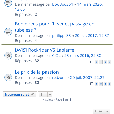
Dernier message par
BouBou361
«
14 mars 2026,
13:05
Réponses :
2
Bon pneus pour l'hiver et passage en
tubeless ?
Dernier message par
philippe33
«
20 oct. 2017, 19:37
Réponses :
4
[AVIS] Rockrider VS Lapierre
Dernier message par
CIOL
«
23 mars 2016, 22:30
Réponses :
32
1
2
3
4
Le prix de la passion
Dernier message par
redzone
«
20 juil. 2007, 22:27
Réponses :
32
1
2
3
4
Nouveau sujet
4 sujets • Page
1
sur
1
Aller