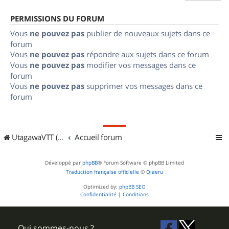
PERMISSIONS DU FORUM
Vous
ne pouvez pas
publier de nouveaux sujets dans ce
forum
Vous
ne pouvez pas
répondre aux sujets dans ce forum
Vous
ne pouvez pas
modifier vos messages dans ce
forum
Vous
ne pouvez pas
supprimer vos messages dans ce
forum
UtagawaVTT (Randos VTT et VTTAE avec traces GPS)
Accueil forum
Développé par
phpBB
® Forum Software © phpBB Limited
Traduction française officielle
©
Qiaeru
Optimized by:
phpBB SEO
Confidentialité
|
Conditions
Qui sommes-nous ?