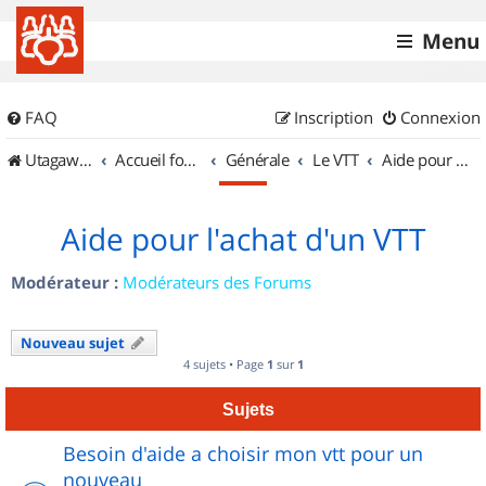
Menu
FAQ
Inscription
Connexion
UtagawaVTT (Randos VTT et VTTAE avec traces GPS)
Accueil forum
Générale
Le VTT
Aide pour l'achat d'un VTT
Aide pour l'achat d'un VTT
Modérateur :
Modérateurs des Forums
Nouveau sujet
4 sujets • Page
1
sur
1
Sujets
Besoin d'aide a choisir mon vtt pour un
nouveau