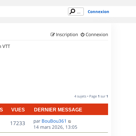
Connexion
Inscription
Connexion
n VTT
4 sujets • Page
1
sur
1
S
VUES
DERNIER MESSAGE
D
par
BouBou361
V
17233
e
14 mars 2026, 13:05
r
u