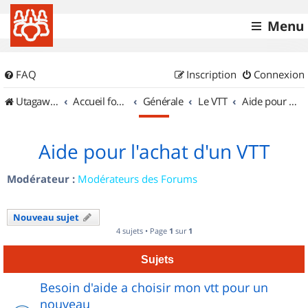
Menu
FAQ
Inscription
Connexion
UtagawaVTT (Randos VTT et VTTAE avec traces GPS)
Accueil forum
Générale
Le VTT
Aide pour l'achat d'un VTT
Aide pour l'achat d'un VTT
Modérateur :
Modérateurs des Forums
Nouveau sujet
4 sujets • Page
1
sur
1
Sujets
Besoin d'aide a choisir mon vtt pour un
nouveau