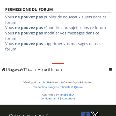
PERMISSIONS DU FORUM
Vous
ne pouvez pas
publier de nouveaux sujets dans ce
forum
Vous
ne pouvez pas
répondre aux sujets dans ce forum
Vous
ne pouvez pas
modifier vos messages dans ce
forum
Vous
ne pouvez pas
supprimer vos messages dans ce
forum
UtagawaVTT (Randos VTT et VTTAE avec traces GPS)
Accueil forum
Développé par
phpBB
® Forum Software © phpBB Limited
Traduction française officielle
©
Qiaeru
Optimized by:
phpBB SEO
Confidentialité
|
Conditions
Qui sommes-nous ?