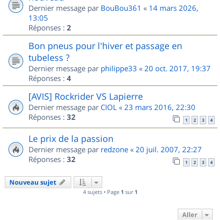
Dernier message par
BouBou361
«
14 mars 2026,
13:05
Réponses :
2
Bon pneus pour l'hiver et passage en
tubeless ?
Dernier message par
philippe33
«
20 oct. 2017, 19:37
Réponses :
4
[AVIS] Rockrider VS Lapierre
Dernier message par
CIOL
«
23 mars 2016, 22:30
Réponses :
32
1
2
3
4
Le prix de la passion
Dernier message par
redzone
«
20 juil. 2007, 22:27
Réponses :
32
1
2
3
4
Nouveau sujet
4 sujets • Page
1
sur
1
Aller