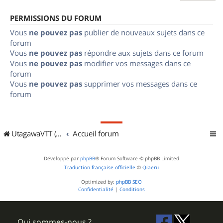
PERMISSIONS DU FORUM
Vous
ne pouvez pas
publier de nouveaux sujets dans ce
forum
Vous
ne pouvez pas
répondre aux sujets dans ce forum
Vous
ne pouvez pas
modifier vos messages dans ce
forum
Vous
ne pouvez pas
supprimer vos messages dans ce
forum
UtagawaVTT (Randos VTT et VTTAE avec traces GPS)
Accueil forum
Développé par
phpBB
® Forum Software © phpBB Limited
Traduction française officielle
©
Qiaeru
Optimized by:
phpBB SEO
Confidentialité
|
Conditions
Qui sommes-nous ?