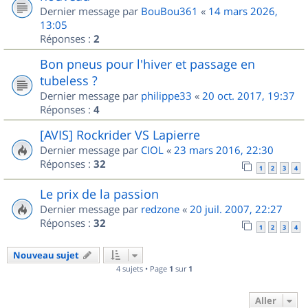
Dernier message par
BouBou361
«
14 mars 2026,
13:05
Réponses :
2
Bon pneus pour l'hiver et passage en
tubeless ?
Dernier message par
philippe33
«
20 oct. 2017, 19:37
Réponses :
4
[AVIS] Rockrider VS Lapierre
Dernier message par
CIOL
«
23 mars 2016, 22:30
Réponses :
32
1
2
3
4
Le prix de la passion
Dernier message par
redzone
«
20 juil. 2007, 22:27
Réponses :
32
1
2
3
4
Nouveau sujet
4 sujets • Page
1
sur
1
Aller