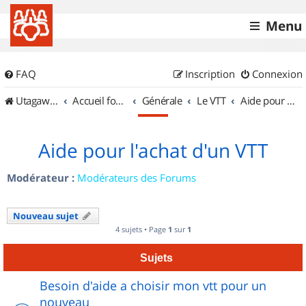
Menu
FAQ
Inscription
Connexion
UtagawaVTT (Randos VTT et VTTAE avec traces GPS)
Accueil forum
Générale
Le VTT
Aide pour l'achat d'un VTT
Aide pour l'achat d'un VTT
Modérateur :
Modérateurs des Forums
Nouveau sujet
4 sujets • Page
1
sur
1
Sujets
Besoin d'aide a choisir mon vtt pour un
nouveau