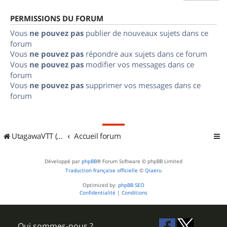
PERMISSIONS DU FORUM
Vous
ne pouvez pas
publier de nouveaux sujets dans ce
forum
Vous
ne pouvez pas
répondre aux sujets dans ce forum
Vous
ne pouvez pas
modifier vos messages dans ce
forum
Vous
ne pouvez pas
supprimer vos messages dans ce
forum
UtagawaVTT (Randos VTT et VTTAE avec traces GPS)
Accueil forum
Développé par
phpBB
® Forum Software © phpBB Limited
Traduction française officielle
©
Qiaeru
Optimized by:
phpBB SEO
Confidentialité
|
Conditions
Qui sommes-nous ?