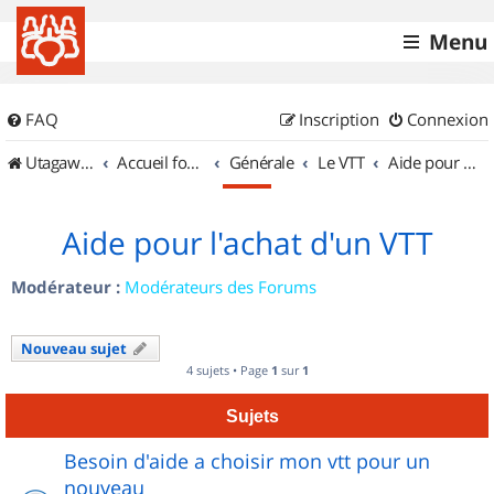
Menu
FAQ
Inscription
Connexion
UtagawaVTT (Randos VTT et VTTAE avec traces GPS)
Accueil forum
Générale
Le VTT
Aide pour l'achat d'un VTT
Aide pour l'achat d'un VTT
Modérateur :
Modérateurs des Forums
Nouveau sujet
4 sujets • Page
1
sur
1
Sujets
Besoin d'aide a choisir mon vtt pour un
nouveau