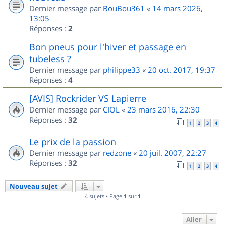
Dernier message par
BouBou361
«
14 mars 2026,
13:05
Réponses :
2
Bon pneus pour l'hiver et passage en
tubeless ?
Dernier message par
philippe33
«
20 oct. 2017, 19:37
Réponses :
4
[AVIS] Rockrider VS Lapierre
Dernier message par
CIOL
«
23 mars 2016, 22:30
Réponses :
32
1
2
3
4
Le prix de la passion
Dernier message par
redzone
«
20 juil. 2007, 22:27
Réponses :
32
1
2
3
4
Nouveau sujet
4 sujets • Page
1
sur
1
Aller