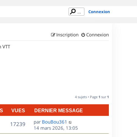
Connexion
Inscription
Connexion
n VTT
4 sujets • Page
1
sur
1
S
VUES
DERNIER MESSAGE
D
par
BouBou361
V
17239
e
14 mars 2026, 13:05
r
u