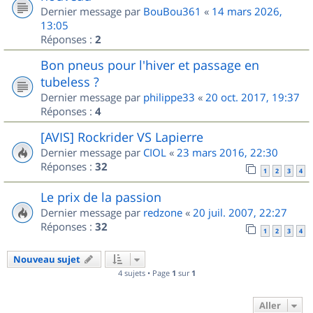
Dernier message par
BouBou361
«
14 mars 2026,
13:05
Réponses :
2
Bon pneus pour l'hiver et passage en
tubeless ?
Dernier message par
philippe33
«
20 oct. 2017, 19:37
Réponses :
4
[AVIS] Rockrider VS Lapierre
Dernier message par
CIOL
«
23 mars 2016, 22:30
Réponses :
32
1
2
3
4
Le prix de la passion
Dernier message par
redzone
«
20 juil. 2007, 22:27
Réponses :
32
1
2
3
4
Nouveau sujet
4 sujets • Page
1
sur
1
Aller