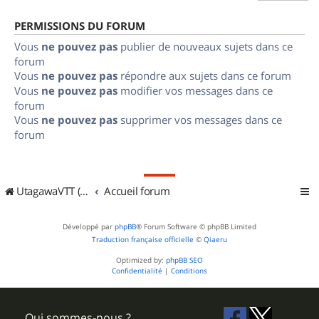
PERMISSIONS DU FORUM
Vous
ne pouvez pas
publier de nouveaux sujets dans ce
forum
Vous
ne pouvez pas
répondre aux sujets dans ce forum
Vous
ne pouvez pas
modifier vos messages dans ce
forum
Vous
ne pouvez pas
supprimer vos messages dans ce
forum
UtagawaVTT (Randos VTT et VTTAE avec traces GPS)
Accueil forum
Développé par
phpBB
® Forum Software © phpBB Limited
Traduction française officielle
©
Qiaeru
Optimized by:
phpBB SEO
Confidentialité
|
Conditions
Qui sommes-nous ?