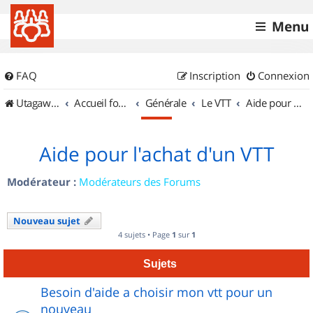
Menu
FAQ
Inscription
Connexion
UtagawaVTT (Randos VTT et VTTAE avec traces GPS)
Accueil forum
Générale
Le VTT
Aide pour l'achat d'un VTT
Aide pour l'achat d'un VTT
Modérateur :
Modérateurs des Forums
Nouveau sujet
4 sujets • Page
1
sur
1
Sujets
Besoin d'aide a choisir mon vtt pour un
nouveau