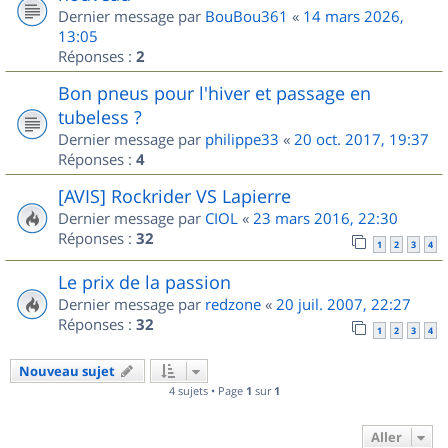
Dernier message par
BouBou361
«
14 mars 2026,
13:05
Réponses :
2
Bon pneus pour l'hiver et passage en
tubeless ?
Dernier message par
philippe33
«
20 oct. 2017, 19:37
Réponses :
4
[AVIS] Rockrider VS Lapierre
Dernier message par
CIOL
«
23 mars 2016, 22:30
Réponses :
32
1
2
3
4
Le prix de la passion
Dernier message par
redzone
«
20 juil. 2007, 22:27
Réponses :
32
1
2
3
4
Nouveau sujet
4 sujets • Page
1
sur
1
Aller