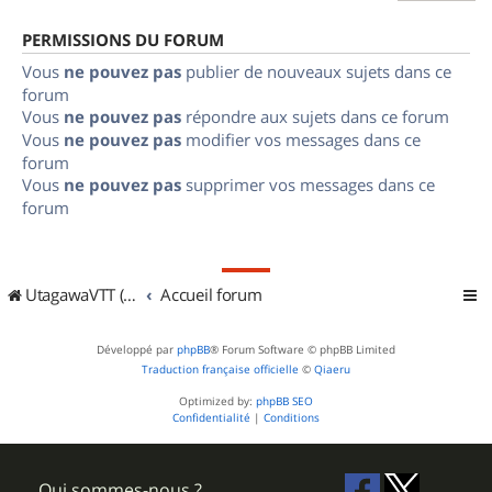
PERMISSIONS DU FORUM
Vous
ne pouvez pas
publier de nouveaux sujets dans ce
forum
Vous
ne pouvez pas
répondre aux sujets dans ce forum
Vous
ne pouvez pas
modifier vos messages dans ce
forum
Vous
ne pouvez pas
supprimer vos messages dans ce
forum
UtagawaVTT (Randos VTT et VTTAE avec traces GPS)
Accueil forum
Développé par
phpBB
® Forum Software © phpBB Limited
Traduction française officielle
©
Qiaeru
Optimized by:
phpBB SEO
Confidentialité
|
Conditions
Qui sommes-nous ?