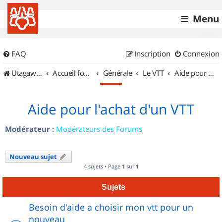
Menu
FAQ
Inscription
Connexion
UtagawaVTT (Randos VTT et VTTAE avec traces GPS)
Accueil forum
Générale
Le VTT
Aide pour l'achat d'un VTT
Aide pour l'achat d'un VTT
Modérateur :
Modérateurs des Forums
Nouveau sujet
4 sujets • Page
1
sur
1
Sujets
Besoin d'aide a choisir mon vtt pour un
nouveau