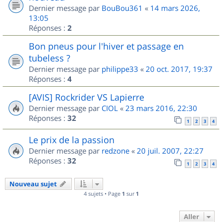
Dernier message par
BouBou361
«
14 mars 2026,
13:05
Réponses :
2
Bon pneus pour l'hiver et passage en
tubeless ?
Dernier message par
philippe33
«
20 oct. 2017, 19:37
Réponses :
4
[AVIS] Rockrider VS Lapierre
Dernier message par
CIOL
«
23 mars 2016, 22:30
Réponses :
32
1
2
3
4
Le prix de la passion
Dernier message par
redzone
«
20 juil. 2007, 22:27
Réponses :
32
1
2
3
4
Nouveau sujet
4 sujets • Page
1
sur
1
Aller