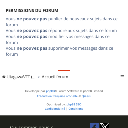
PERMISSIONS DU FORUM
Vous
ne pouvez pas
publier de nouveaux sujets dans ce
forum
Vous
ne pouvez pas
répondre aux sujets dans ce forum
Vous
ne pouvez pas
modifier vos messages dans ce
forum
Vous
ne pouvez pas
supprimer vos messages dans ce
forum
UtagawaVTT (Randos VTT et VTTAE avec traces GPS)
Accueil forum
Développé par
phpBB
® Forum Software © phpBB Limited
Traduction française officielle
©
Qiaeru
Optimized by:
phpBB SEO
Confidentialité
|
Conditions
Qui sommes-nous ?