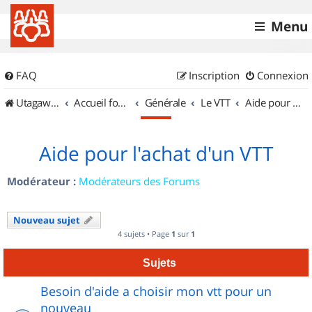
Menu
FAQ
Inscription
Connexion
UtagawaVTT (Randos VTT et VTTAE avec traces GPS)
Accueil forum
Générale
Le VTT
Aide pour l'achat d'un VTT
Aide pour l'achat d'un VTT
Modérateur :
Modérateurs des Forums
Nouveau sujet
4 sujets • Page
1
sur
1
Sujets
Besoin d'aide a choisir mon vtt pour un
nouveau