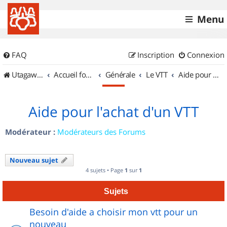
Menu
FAQ
Inscription
Connexion
UtagawaVTT (Randos VTT et VTTAE avec traces GPS)
Accueil forum
Générale
Le VTT
Aide pour l'achat d'un VTT
Aide pour l'achat d'un VTT
Modérateur :
Modérateurs des Forums
Nouveau sujet
4 sujets • Page
1
sur
1
Sujets
Besoin d'aide a choisir mon vtt pour un
nouveau