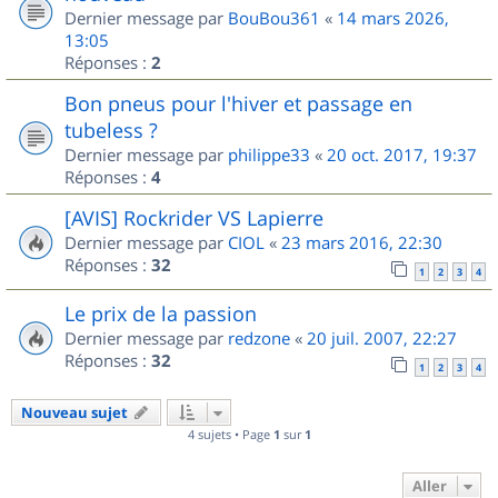
Dernier message par
BouBou361
«
14 mars 2026,
13:05
Réponses :
2
Bon pneus pour l'hiver et passage en
tubeless ?
Dernier message par
philippe33
«
20 oct. 2017, 19:37
Réponses :
4
[AVIS] Rockrider VS Lapierre
Dernier message par
CIOL
«
23 mars 2016, 22:30
Réponses :
32
1
2
3
4
Le prix de la passion
Dernier message par
redzone
«
20 juil. 2007, 22:27
Réponses :
32
1
2
3
4
Nouveau sujet
4 sujets • Page
1
sur
1
Aller