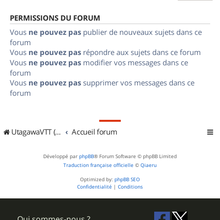
PERMISSIONS DU FORUM
Vous
ne pouvez pas
publier de nouveaux sujets dans ce
forum
Vous
ne pouvez pas
répondre aux sujets dans ce forum
Vous
ne pouvez pas
modifier vos messages dans ce
forum
Vous
ne pouvez pas
supprimer vos messages dans ce
forum
UtagawaVTT (Randos VTT et VTTAE avec traces GPS)
Accueil forum
Développé par
phpBB
® Forum Software © phpBB Limited
Traduction française officielle
©
Qiaeru
Optimized by:
phpBB SEO
Confidentialité
|
Conditions
Qui sommes-nous ?