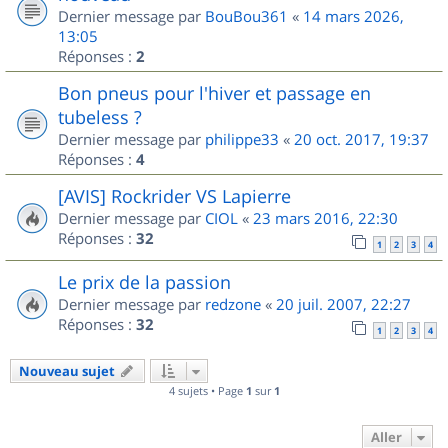
Dernier message par
BouBou361
«
14 mars 2026,
13:05
Réponses :
2
Bon pneus pour l'hiver et passage en
tubeless ?
Dernier message par
philippe33
«
20 oct. 2017, 19:37
Réponses :
4
[AVIS] Rockrider VS Lapierre
Dernier message par
CIOL
«
23 mars 2016, 22:30
Réponses :
32
1
2
3
4
Le prix de la passion
Dernier message par
redzone
«
20 juil. 2007, 22:27
Réponses :
32
1
2
3
4
Nouveau sujet
4 sujets • Page
1
sur
1
Aller