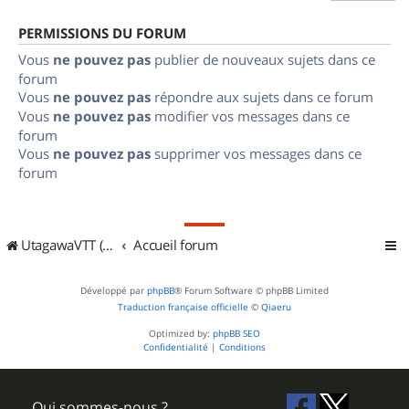
PERMISSIONS DU FORUM
Vous
ne pouvez pas
publier de nouveaux sujets dans ce
forum
Vous
ne pouvez pas
répondre aux sujets dans ce forum
Vous
ne pouvez pas
modifier vos messages dans ce
forum
Vous
ne pouvez pas
supprimer vos messages dans ce
forum
UtagawaVTT (Randos VTT et VTTAE avec traces GPS)
Accueil forum
Développé par
phpBB
® Forum Software © phpBB Limited
Traduction française officielle
©
Qiaeru
Optimized by:
phpBB SEO
Confidentialité
|
Conditions
Qui sommes-nous ?