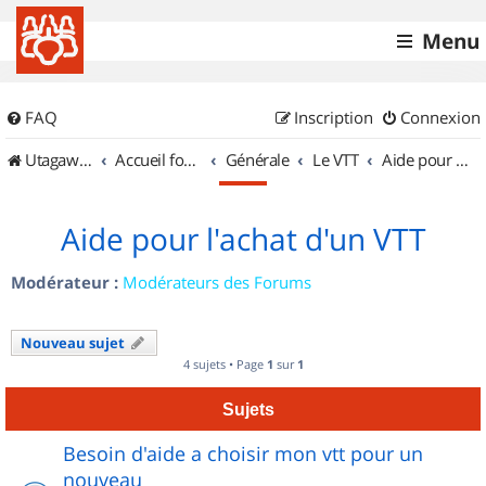
Menu
FAQ
Inscription
Connexion
UtagawaVTT (Randos VTT et VTTAE avec traces GPS)
Accueil forum
Générale
Le VTT
Aide pour l'achat d'un VTT
Aide pour l'achat d'un VTT
Modérateur :
Modérateurs des Forums
Nouveau sujet
4 sujets • Page
1
sur
1
Sujets
Besoin d'aide a choisir mon vtt pour un
nouveau