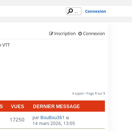
Connexion
Inscription
Connexion
n VTT
4 sujets • Page
1
sur
1
S
VUES
DERNIER MESSAGE
D
par
BouBou361
V
17250
e
14 mars 2026, 13:05
r
u