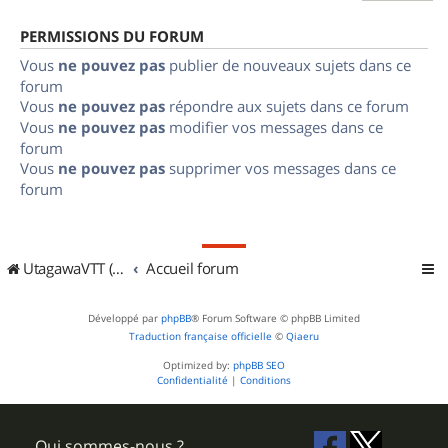
PERMISSIONS DU FORUM
Vous
ne pouvez pas
publier de nouveaux sujets dans ce
forum
Vous
ne pouvez pas
répondre aux sujets dans ce forum
Vous
ne pouvez pas
modifier vos messages dans ce
forum
Vous
ne pouvez pas
supprimer vos messages dans ce
forum
UtagawaVTT (Randos VTT et VTTAE avec traces GPS)
Accueil forum
Développé par
phpBB
® Forum Software © phpBB Limited
Traduction française officielle
©
Qiaeru
Optimized by:
phpBB SEO
Confidentialité
|
Conditions
Qui sommes-nous ?