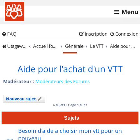
Menu
FAQ
Inscription
Connexion
UtagawaVTT (Randos VTT et VTTAE avec traces GPS)
Accueil forum
Générale
Le VTT
Aide pour l'achat d'un VTT
Aide pour l'achat d'un VTT
Modérateur :
Modérateurs des Forums
Nouveau sujet
4 sujets • Page
1
sur
1
Sujets
Besoin d'aide a choisir mon vtt pour un
nouveau