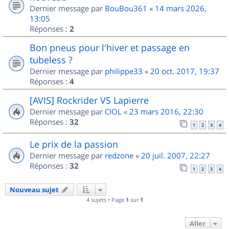
Dernier message par
BouBou361
«
14 mars 2026,
13:05
Réponses :
2
Bon pneus pour l'hiver et passage en
tubeless ?
Dernier message par
philippe33
«
20 oct. 2017, 19:37
Réponses :
4
[AVIS] Rockrider VS Lapierre
Dernier message par
CIOL
«
23 mars 2016, 22:30
Réponses :
32
1
2
3
4
Le prix de la passion
Dernier message par
redzone
«
20 juil. 2007, 22:27
Réponses :
32
1
2
3
4
Nouveau sujet
4 sujets • Page
1
sur
1
Aller