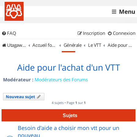
Menu
FAQ
Inscription
Connexion
UtagawaVTT (Randos VTT et VTTAE avec traces GPS)
Accueil forum
Générale
Le VTT
Aide pour l'achat d'un VTT
Aide pour l'achat d'un VTT
Modérateur :
Modérateurs des Forums
Nouveau sujet
4 sujets • Page
1
sur
1
Sujets
Besoin d'aide a choisir mon vtt pour un
nouveau