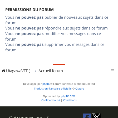
PERMISSIONS DU FORUM
Vous
ne pouvez pas
publier de nouveaux sujets dans ce
forum
Vous
ne pouvez pas
répondre aux sujets dans ce forum
Vous
ne pouvez pas
modifier vos messages dans ce
forum
Vous
ne pouvez pas
supprimer vos messages dans ce
forum
UtagawaVTT (Randos VTT et VTTAE avec traces GPS)
Accueil forum
Développé par
phpBB
® Forum Software © phpBB Limited
Traduction française officielle
©
Qiaeru
Optimized by:
phpBB SEO
Confidentialité
|
Conditions
Qui sommes-nous ?