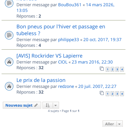
Dernier message par
BouBou361
«
14 mars 2026,
13:05
Réponses :
2
Bon pneus pour l'hiver et passage en
tubeless ?
Dernier message par
philippe33
«
20 oct. 2017, 19:37
Réponses :
4
[AVIS] Rockrider VS Lapierre
Dernier message par
CIOL
«
23 mars 2016, 22:30
Réponses :
32
1
2
3
4
Le prix de la passion
Dernier message par
redzone
«
20 juil. 2007, 22:27
Réponses :
32
1
2
3
4
Nouveau sujet
4 sujets • Page
1
sur
1
Aller