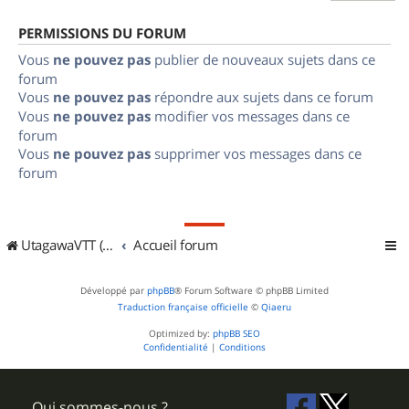
PERMISSIONS DU FORUM
Vous
ne pouvez pas
publier de nouveaux sujets dans ce
forum
Vous
ne pouvez pas
répondre aux sujets dans ce forum
Vous
ne pouvez pas
modifier vos messages dans ce
forum
Vous
ne pouvez pas
supprimer vos messages dans ce
forum
UtagawaVTT (Randos VTT et VTTAE avec traces GPS)
Accueil forum
Développé par
phpBB
® Forum Software © phpBB Limited
Traduction française officielle
©
Qiaeru
Optimized by:
phpBB SEO
Confidentialité
|
Conditions
Qui sommes-nous ?