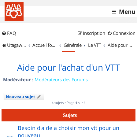
Menu
FAQ
Inscription
Connexion
UtagawaVTT (Randos VTT et VTTAE avec traces GPS)
Accueil forum
Générale
Le VTT
Aide pour l'achat d'un VTT
Aide pour l'achat d'un VTT
Modérateur :
Modérateurs des Forums
Nouveau sujet
4 sujets • Page
1
sur
1
Sujets
Besoin d'aide a choisir mon vtt pour un
nouveau