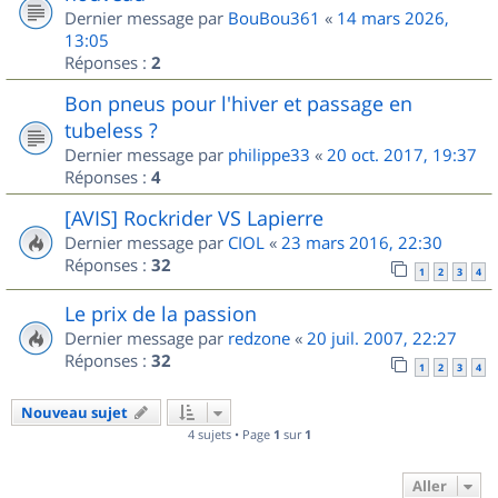
Dernier message par
BouBou361
«
14 mars 2026,
13:05
Réponses :
2
Bon pneus pour l'hiver et passage en
tubeless ?
Dernier message par
philippe33
«
20 oct. 2017, 19:37
Réponses :
4
[AVIS] Rockrider VS Lapierre
Dernier message par
CIOL
«
23 mars 2016, 22:30
Réponses :
32
1
2
3
4
Le prix de la passion
Dernier message par
redzone
«
20 juil. 2007, 22:27
Réponses :
32
1
2
3
4
Nouveau sujet
4 sujets • Page
1
sur
1
Aller