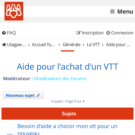
Menu
FAQ
Inscription
Connexion
UtagawaVTT (Randos VTT et VTTAE avec traces GPS)
Accueil forum
Générale
Le VTT
Aide pour l'achat d'un VTT
Aide pour l'achat d'un VTT
Modérateur :
Modérateurs des Forums
Nouveau sujet
4 sujets • Page
1
sur
1
Sujets
Besoin d'aide a choisir mon vtt pour un
nouveau