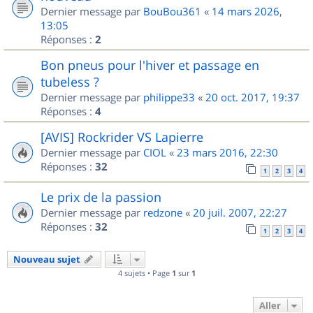
Dernier message par
BouBou361
«
14 mars 2026,
13:05
Réponses :
2
Bon pneus pour l'hiver et passage en
tubeless ?
Dernier message par
philippe33
«
20 oct. 2017, 19:37
Réponses :
4
[AVIS] Rockrider VS Lapierre
Dernier message par
CIOL
«
23 mars 2016, 22:30
Réponses :
32
1
2
3
4
Le prix de la passion
Dernier message par
redzone
«
20 juil. 2007, 22:27
Réponses :
32
1
2
3
4
Nouveau sujet
4 sujets • Page
1
sur
1
Aller