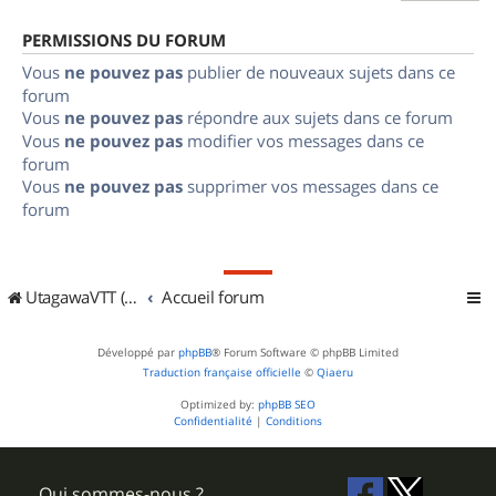
PERMISSIONS DU FORUM
Vous
ne pouvez pas
publier de nouveaux sujets dans ce
forum
Vous
ne pouvez pas
répondre aux sujets dans ce forum
Vous
ne pouvez pas
modifier vos messages dans ce
forum
Vous
ne pouvez pas
supprimer vos messages dans ce
forum
UtagawaVTT (Randos VTT et VTTAE avec traces GPS)
Accueil forum
Développé par
phpBB
® Forum Software © phpBB Limited
Traduction française officielle
©
Qiaeru
Optimized by:
phpBB SEO
Confidentialité
|
Conditions
Qui sommes-nous ?