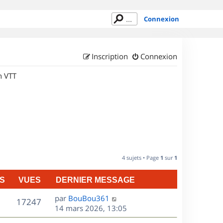
Connexion
Inscription
Connexion
n VTT
4 sujets • Page
1
sur
1
S
VUES
DERNIER MESSAGE
D
par
BouBou361
V
17247
e
14 mars 2026, 13:05
r
u