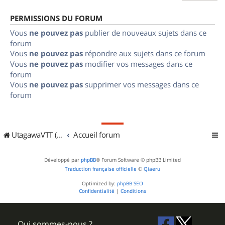
PERMISSIONS DU FORUM
Vous
ne pouvez pas
publier de nouveaux sujets dans ce
forum
Vous
ne pouvez pas
répondre aux sujets dans ce forum
Vous
ne pouvez pas
modifier vos messages dans ce
forum
Vous
ne pouvez pas
supprimer vos messages dans ce
forum
UtagawaVTT (Randos VTT et VTTAE avec traces GPS)
Accueil forum
Développé par
phpBB
® Forum Software © phpBB Limited
Traduction française officielle
©
Qiaeru
Optimized by:
phpBB SEO
Confidentialité
|
Conditions
Qui sommes-nous ?