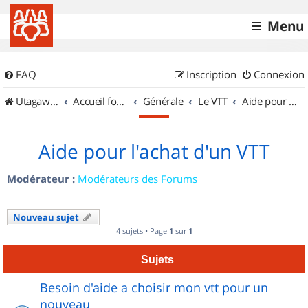
Menu
FAQ
Inscription
Connexion
UtagawaVTT (Randos VTT et VTTAE avec traces GPS)
Accueil forum
Générale
Le VTT
Aide pour l'achat d'un VTT
Aide pour l'achat d'un VTT
Modérateur :
Modérateurs des Forums
Nouveau sujet
4 sujets • Page
1
sur
1
Sujets
Besoin d'aide a choisir mon vtt pour un
nouveau