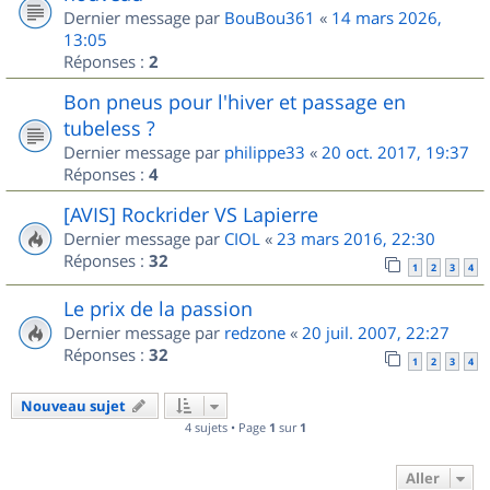
Dernier message par
BouBou361
«
14 mars 2026,
13:05
Réponses :
2
Bon pneus pour l'hiver et passage en
tubeless ?
Dernier message par
philippe33
«
20 oct. 2017, 19:37
Réponses :
4
[AVIS] Rockrider VS Lapierre
Dernier message par
CIOL
«
23 mars 2016, 22:30
Réponses :
32
1
2
3
4
Le prix de la passion
Dernier message par
redzone
«
20 juil. 2007, 22:27
Réponses :
32
1
2
3
4
Nouveau sujet
4 sujets • Page
1
sur
1
Aller