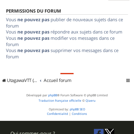
PERMISSIONS DU FORUM
Vous
ne pouvez pas
publier de nouveaux sujets dans ce
forum
Vous
ne pouvez pas
répondre aux sujets dans ce forum
Vous
ne pouvez pas
modifier vos messages dans ce
forum
Vous
ne pouvez pas
supprimer vos messages dans ce
forum
UtagawaVTT (Randos VTT et VTTAE avec traces GPS)
Accueil forum
Développé par
phpBB
® Forum Software © phpBB Limited
Traduction française officielle
©
Qiaeru
Optimized by:
phpBB SEO
Confidentialité
|
Conditions
Qui sommes-nous ?