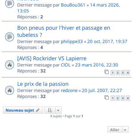
Dernier message par
BouBou361
«
14 mars 2026,
13:05
Réponses :
2
Bon pneus pour l'hiver et passage en
tubeless ?
Dernier message par
philippe33
«
20 oct. 2017, 19:37
Réponses :
4
[AVIS] Rockrider VS Lapierre
Dernier message par
CIOL
«
23 mars 2016, 22:30
Réponses :
32
1
2
3
4
Le prix de la passion
Dernier message par
redzone
«
20 juil. 2007, 22:27
Réponses :
32
1
2
3
4
Nouveau sujet
4 sujets • Page
1
sur
1
Aller