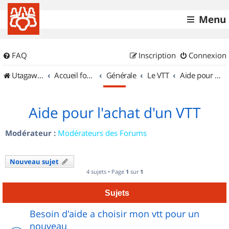
Menu
FAQ
Inscription
Connexion
UtagawaVTT (Randos VTT et VTTAE avec traces GPS)
Accueil forum
Générale
Le VTT
Aide pour l'achat d'un VTT
Aide pour l'achat d'un VTT
Modérateur :
Modérateurs des Forums
Nouveau sujet
4 sujets • Page
1
sur
1
Sujets
Besoin d'aide a choisir mon vtt pour un
nouveau