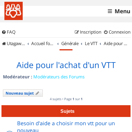
Menu
FAQ
Inscription
Connexion
UtagawaVTT (Randos VTT et VTTAE avec traces GPS)
Accueil forum
Générale
Le VTT
Aide pour l'achat d'un VTT
Aide pour l'achat d'un VTT
Modérateur :
Modérateurs des Forums
Nouveau sujet
4 sujets • Page
1
sur
1
Sujets
Besoin d'aide a choisir mon vtt pour un
nouveau