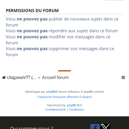
PERMISSIONS DU FORUM
Vous
ne pouvez pas
publier de nouveaux sujets dans ce
forum
Vous
ne pouvez pas
répondre aux sujets dans ce forum
Vous
ne pouvez pas
modifier vos messages dans ce
forum
Vous
ne pouvez pas
supprimer vos messages dans ce
forum
UtagawaVTT (Randos VTT et VTTAE avec traces GPS)
Accueil forum
Développé par
phpBB
® Forum Software © phpBB Limited
Traduction française officielle
©
Qiaeru
Optimized by:
phpBB SEO
Confidentialité
|
Conditions
Qui sommes-nous ?