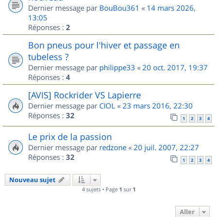
Dernier message par
BouBou361
«
14 mars 2026,
13:05
Réponses :
2
Bon pneus pour l'hiver et passage en
tubeless ?
Dernier message par
philippe33
«
20 oct. 2017, 19:37
Réponses :
4
[AVIS] Rockrider VS Lapierre
Dernier message par
CIOL
«
23 mars 2016, 22:30
Réponses :
32
1
2
3
4
Le prix de la passion
Dernier message par
redzone
«
20 juil. 2007, 22:27
Réponses :
32
1
2
3
4
Nouveau sujet
4 sujets • Page
1
sur
1
Aller