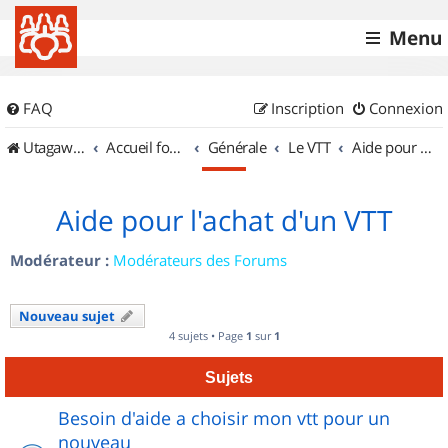
Menu
FAQ
Inscription
Connexion
UtagawaVTT (Randos VTT et VTTAE avec traces GPS)
Accueil forum
Générale
Le VTT
Aide pour l'achat d'un VTT
Aide pour l'achat d'un VTT
Modérateur :
Modérateurs des Forums
Nouveau sujet
4 sujets • Page
1
sur
1
Sujets
Besoin d'aide a choisir mon vtt pour un
nouveau