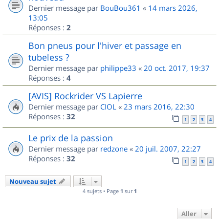
Dernier message par
BouBou361
«
14 mars 2026,
13:05
Réponses :
2
Bon pneus pour l'hiver et passage en
tubeless ?
Dernier message par
philippe33
«
20 oct. 2017, 19:37
Réponses :
4
[AVIS] Rockrider VS Lapierre
Dernier message par
CIOL
«
23 mars 2016, 22:30
Réponses :
32
1
2
3
4
Le prix de la passion
Dernier message par
redzone
«
20 juil. 2007, 22:27
Réponses :
32
1
2
3
4
Nouveau sujet
4 sujets • Page
1
sur
1
Aller