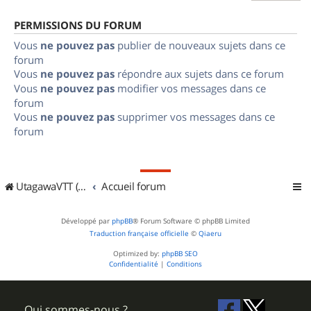
PERMISSIONS DU FORUM
Vous
ne pouvez pas
publier de nouveaux sujets dans ce
forum
Vous
ne pouvez pas
répondre aux sujets dans ce forum
Vous
ne pouvez pas
modifier vos messages dans ce
forum
Vous
ne pouvez pas
supprimer vos messages dans ce
forum
UtagawaVTT (Randos VTT et VTTAE avec traces GPS)
Accueil forum
Développé par
phpBB
® Forum Software © phpBB Limited
Traduction française officielle
©
Qiaeru
Optimized by:
phpBB SEO
Confidentialité
|
Conditions
Qui sommes-nous ?