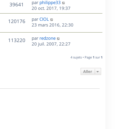
D
par
philippe33
n
V
39641
e
e
20 oct. 2017, 19:37
i
r
u
e
s
D
par
CIOL
n
r
V
120176
e
e
23 mars 2016, 22:30
i
m
r
u
e
e
s
n
r
s
D
par
redzone
V
113220
e
i
m
s
e
20 juil. 2007, 22:27
e
e
a
r
u
s
r
s
g
n
4 sujets • Page
1
sur
1
m
s
e
e
i
e
a
e
s
s
g
Aller
r
s
e
m
a
e
g
s
e
s
a
g
e