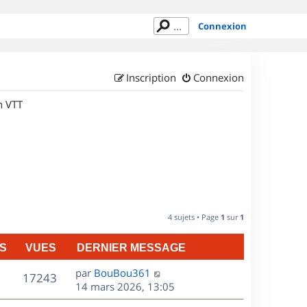
Connexion
Inscription
Connexion
n VTT
4 sujets • Page
1
sur
1
S
VUES
DERNIER MESSAGE
D
par
BouBou361
V
17243
e
14 mars 2026, 13:05
r
u