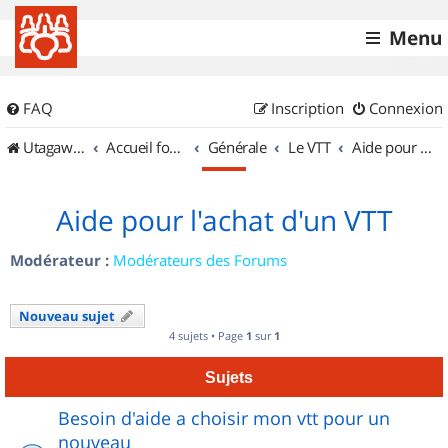
Menu
FAQ
Inscription
Connexion
UtagawaVTT (Randos VTT et VTTAE avec traces GPS)
Accueil forum
Générale
Le VTT
Aide pour l'achat d'un VTT
Aide pour l'achat d'un VTT
Modérateur :
Modérateurs des Forums
Nouveau sujet
4 sujets • Page
1
sur
1
Sujets
Besoin d'aide a choisir mon vtt pour un
nouveau