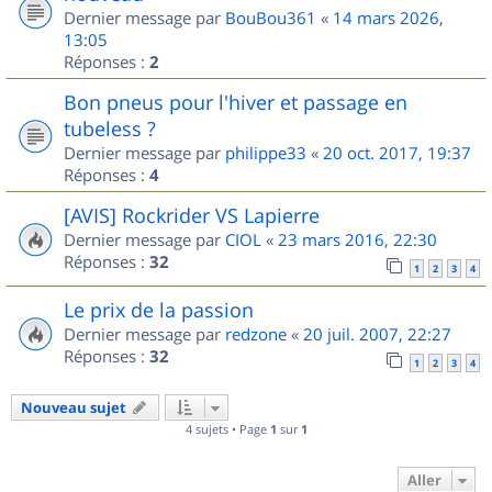
Dernier message par
BouBou361
«
14 mars 2026,
13:05
Réponses :
2
Bon pneus pour l'hiver et passage en
tubeless ?
Dernier message par
philippe33
«
20 oct. 2017, 19:37
Réponses :
4
[AVIS] Rockrider VS Lapierre
Dernier message par
CIOL
«
23 mars 2016, 22:30
Réponses :
32
1
2
3
4
Le prix de la passion
Dernier message par
redzone
«
20 juil. 2007, 22:27
Réponses :
32
1
2
3
4
Nouveau sujet
4 sujets • Page
1
sur
1
Aller