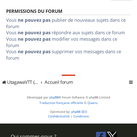
PERMISSIONS DU FORUM
Vous
ne pouvez pas
publier de nouveaux sujets dans ce
forum
Vous
ne pouvez pas
répondre aux sujets dans ce forum
Vous
ne pouvez pas
modifier vos messages dans ce
forum
Vous
ne pouvez pas
supprimer vos messages dans ce
forum
UtagawaVTT (Randos VTT et VTTAE avec traces GPS)
Accueil forum
Développé par
phpBB
® Forum Software © phpBB Limited
Traduction française officielle
©
Qiaeru
Optimized by:
phpBB SEO
Confidentialité
|
Conditions
Qui sommes-nous ?