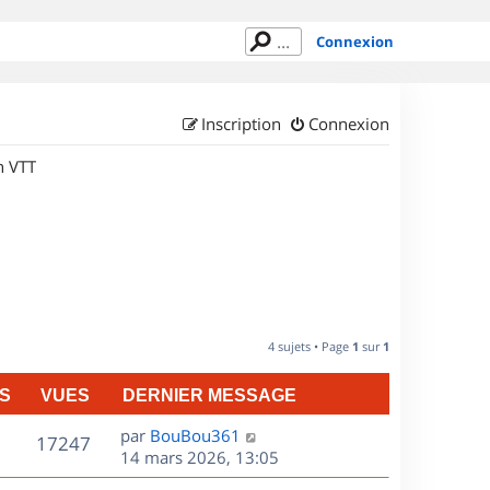
Connexion
Inscription
Connexion
n VTT
4 sujets • Page
1
sur
1
S
VUES
DERNIER MESSAGE
D
par
BouBou361
V
17247
e
14 mars 2026, 13:05
r
u