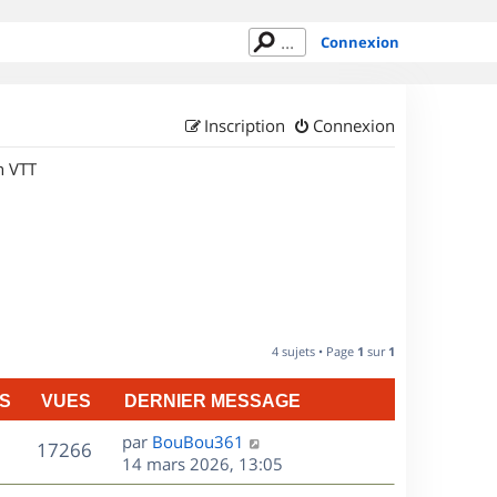
Connexion
Inscription
Connexion
n VTT
4 sujets • Page
1
sur
1
S
VUES
DERNIER MESSAGE
D
par
BouBou361
V
17266
e
14 mars 2026, 13:05
r
u