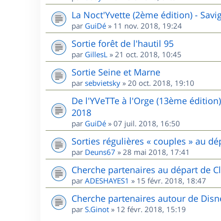
La Noct'Yvette (2ème édition) - Sav
par
GuiDé
»
11 nov. 2018, 19:24
Sortie forêt de l'hautil 95
par
GillesL
»
21 oct. 2018, 10:45
Sortie Seine et Marne
par
sebvietsky
»
20 oct. 2018, 19:10
De l'YVeTTe à l'Orge (13ème édition
2018
par
GuiDé
»
07 juil. 2018, 16:50
Sorties régulières « couples » au 
par
Deuns67
»
28 mai 2018, 17:41
Cherche partenaires au départ de Cl
par
ADESHAYES1
»
15 févr. 2018, 18:47
Cherche partenaires autour de Disn
par
S.Ginot
»
12 févr. 2018, 15:19