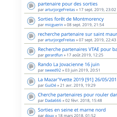
partenaire pour des sorties
par
arturjorgeFreitas
»
17 sept. 2019, 23:02
Sorties forêt de Montmorency
par
micguerin
»
08 sept. 2019, 21:54
recherche partenaire sur saint maur
par
arturjorgeFreitas
»
07 sept. 2019, 22:43
Recherche partenaires VTAE pour ba
par
gerardfun
»
17 août 2019, 12:25
Rando La Jovacienne 16 juin
par
sweed92
»
03 juin 2019, 20:51
La Mazar'Yvette 2019 [91] 26/05/20
par
GuiDé
»
21 avr. 2019, 19:29
Cherche partenaires pour rouler dan
par
Dada666
»
02 févr. 2018, 15:48
Sorties en seine et marne nord
par
douy
»
18 mars 2018, 01:52