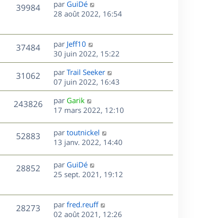
D
par
GuiDé
n
V
39984
e
e
28 août 2022, 16:54
i
r
u
e
s
n
r
e
i
m
D
par
Jeff10
V
37484
e
e
e
30 juin 2022, 15:22
s
r
s
r
u
m
D
par
Trail Seeker
s
n
V
31062
e
e
e
07 juin 2022, 16:43
a
i
s
r
u
g
e
s
D
par
Garik
s
n
e
r
V
243826
e
e
17 mars 2022, 12:10
a
i
m
r
u
g
e
e
s
n
e
r
s
D
par
toutnickel
V
52883
e
i
m
s
e
13 janv. 2022, 14:40
e
e
a
r
u
s
r
s
g
n
D
par
GuiDé
V
28852
m
s
e
e
i
e
25 sept. 2021, 19:12
e
a
e
r
u
s
s
g
r
n
s
e
m
e
i
D
par
fred.reuff
V
a
28273
e
e
e
02 août 2021, 12:26
g