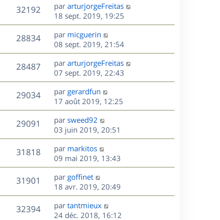
e
i
m
D
par
arturjorgeFreitas
s
e
V
32192
e
e
e
18 sept. 2019, 19:25
a
s
r
s
r
u
g
m
D
par
micguerin
s
n
e
V
28834
e
e
e
08 sept. 2019, 21:54
a
i
s
r
u
g
e
s
D
par
arturjorgeFreitas
s
n
e
r
V
28487
e
e
07 sept. 2019, 22:43
a
i
m
r
u
g
e
e
s
D
par
gerardfun
n
e
r
V
s
29034
e
e
17 août 2019, 12:25
i
m
s
r
u
e
e
a
s
D
par
sweed92
n
r
V
s
29091
g
e
e
03 juin 2019, 20:51
i
m
s
e
r
u
e
e
a
s
D
par
markitos
n
r
V
s
31818
g
e
e
09 mai 2019, 13:43
i
m
s
e
r
u
e
e
a
s
D
par
goffinet
n
r
V
s
31901
g
e
e
18 avr. 2019, 20:49
i
m
s
e
r
u
e
e
a
s
D
par
tantmieux
n
r
V
s
32394
g
e
e
24 déc. 2018, 16:12
i
m
s
e