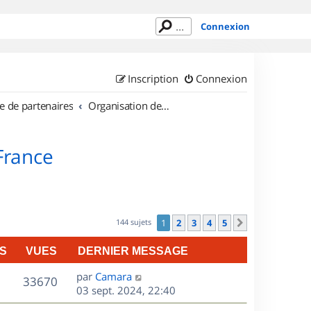
Connexion
Inscription
Connexion
e de partenaires
Organisation de sorties en région Île de France
 France
144 sujets
1
2
3
4
5
Suivant
S
VUES
DERNIER MESSAGE
D
par
Camara
V
33670
e
03 sept. 2024, 22:40
r
u