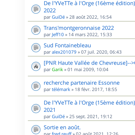
De l'YVeTTe à l'Orge (16ème édition
2022
par
GuiDé
»
28 août 2022, 16:54
Trans'montgeronnaise 2022
par
Jeff10
»
14 mars 2022, 15:33
Sud Fontainebleau
par
alex201079
»
07 juil. 2020, 06:43
[PNR Haute Vallée de Chevreuse]-->
par
Garik
»
01 mai 2009, 10:04
recherche partenaire Essonne
par
télémark
»
18 févr. 2017, 18:55
De l'YVeTTe à l'Orge (15ème édition
2021
par
GuiDé
»
25 sept. 2021, 19:12
Sortie en août.
par
fred.reuff
»
02 août 2021, 12:26