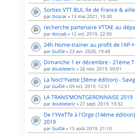
Sorties VTT BUL Ile de France & aill
par
Ooscar
»
13 mai 2021, 10:30
recherche partenaire VTTAE au dépa
par
docsab
»
12 oct. 2019, 22:50
24h Home-trainer au profit de l'AP-
par
GuiDé
»
23 avr. 2020, 19:48
Dimanche 1 er décembre - 21èm
par
doubleteric
»
26 nov. 2019, 09:01
La Noct'Yvette (3ème édition) - Sav
par
GuiDé
»
09 oct. 2019, 12:51
LA TRANS’MONTGERONNAISE 2019
par
doubleteric
»
27 sept. 2019, 19:32
De l'YVeTTe à l'Orge (14ème édition
2019
par
GuiDé
»
15 août 2019, 21:10