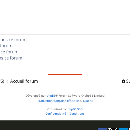
o
s
s
p
n
e
o
s
s
n
e
dans ce forum
s
s
 forum
e
 ce forum
s ce forum
s
S)
Accueil forum
S
Développé par
phpBB
® Forum Software © phpBB Limited
Traduction française officielle
©
Qiaeru
Optimized by:
phpBB SEO
Confidentialité
|
Conditions