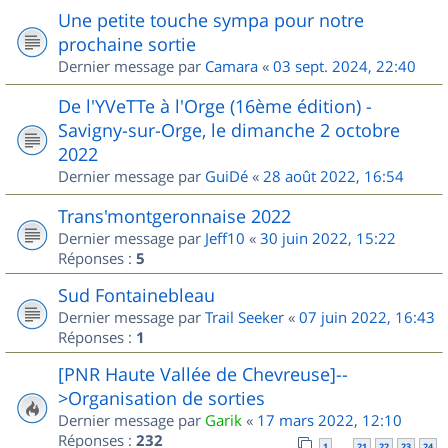
Une petite touche sympa pour notre
prochaine sortie
Dernier message par
Camara
«
03 sept. 2024, 22:40
De l'YVeTTe à l'Orge (16ème édition) -
Savigny-sur-Orge, le dimanche 2 octobre
2022
Dernier message par
GuiDé
«
28 août 2022, 16:54
Trans'montgeronnaise 2022
Dernier message par
Jeff10
«
30 juin 2022, 15:22
Réponses :
5
Sud Fontainebleau
Dernier message par
Trail Seeker
«
07 juin 2022, 16:43
Réponses :
1
[PNR Haute Vallée de Chevreuse]--
>Organisation de sorties
Dernier message par
Garik
«
17 mars 2022, 12:10
Réponses :
232
1
21
22
23
24
…