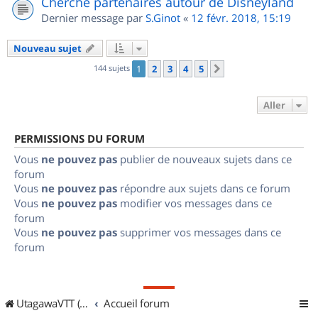
Cherche partenaires autour de Disneyland
Dernier message par
S.Ginot
«
12 févr. 2018, 15:19
Nouveau sujet
144 sujets
1
2
3
4
5
Suivant
Aller
PERMISSIONS DU FORUM
Vous
ne pouvez pas
publier de nouveaux sujets dans ce
forum
Vous
ne pouvez pas
répondre aux sujets dans ce forum
Vous
ne pouvez pas
modifier vos messages dans ce
forum
Vous
ne pouvez pas
supprimer vos messages dans ce
forum
UtagawaVTT (Randos VTT et VTTAE avec traces GPS)
Accueil forum