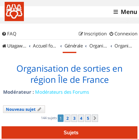
Menu
FAQ
Inscription
Connexion
UtagawaVTT (Randos VTT et VTTAE avec traces GPS)
Accueil forum
Générale
Organisation de sorties & Recherche de partenaires
Organisation de sorties en région Île de France
Organisation de sorties en
région Île de France
Modérateur :
Modérateurs des Forums
Nouveau sujet
144 sujets
1
2
3
4
5
Suivant
Sujets