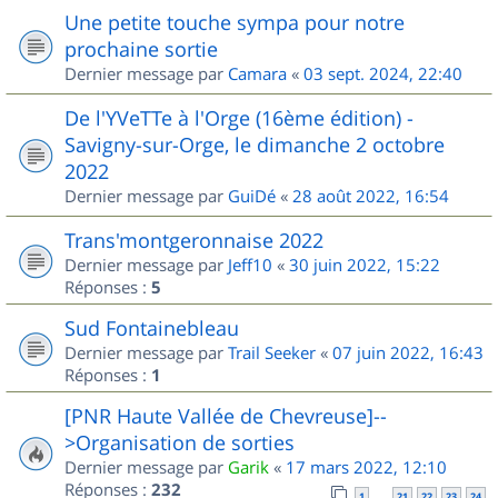
Une petite touche sympa pour notre
prochaine sortie
Dernier message par
Camara
«
03 sept. 2024, 22:40
De l'YVeTTe à l'Orge (16ème édition) -
Savigny-sur-Orge, le dimanche 2 octobre
2022
Dernier message par
GuiDé
«
28 août 2022, 16:54
Trans'montgeronnaise 2022
Dernier message par
Jeff10
«
30 juin 2022, 15:22
Réponses :
5
Sud Fontainebleau
Dernier message par
Trail Seeker
«
07 juin 2022, 16:43
Réponses :
1
[PNR Haute Vallée de Chevreuse]--
>Organisation de sorties
Dernier message par
Garik
«
17 mars 2022, 12:10
Réponses :
232
1
21
22
23
24
…