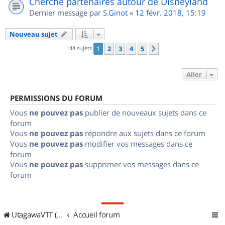
Cherche partenaires autour de Disneyland
Dernier message par
S.Ginot
«
12 févr. 2018, 15:19
Nouveau sujet
144 sujets
1
2
3
4
5
Suivant
Aller
PERMISSIONS DU FORUM
Vous
ne pouvez pas
publier de nouveaux sujets dans ce
forum
Vous
ne pouvez pas
répondre aux sujets dans ce forum
Vous
ne pouvez pas
modifier vos messages dans ce
forum
Vous
ne pouvez pas
supprimer vos messages dans ce
forum
UtagawaVTT (Randos VTT et VTTAE avec traces GPS)
Accueil forum