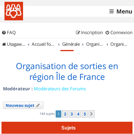
Menu
FAQ
Inscription
Connexion
UtagawaVTT (Randos VTT et VTTAE avec traces GPS)
Accueil forum
Générale
Organisation de sorties & Recherche de partenaires
Organisation de sorties en région Île de France
Organisation de sorties en
région Île de France
Modérateur :
Modérateurs des Forums
Nouveau sujet
144 sujets
1
2
3
4
5
Suivant
Sujets