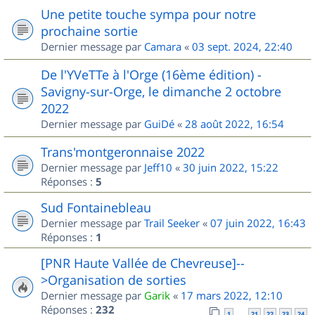
Une petite touche sympa pour notre
prochaine sortie
Dernier message par
Camara
«
03 sept. 2024, 22:40
De l'YVeTTe à l'Orge (16ème édition) -
Savigny-sur-Orge, le dimanche 2 octobre
2022
Dernier message par
GuiDé
«
28 août 2022, 16:54
Trans'montgeronnaise 2022
Dernier message par
Jeff10
«
30 juin 2022, 15:22
Réponses :
5
Sud Fontainebleau
Dernier message par
Trail Seeker
«
07 juin 2022, 16:43
Réponses :
1
[PNR Haute Vallée de Chevreuse]--
>Organisation de sorties
Dernier message par
Garik
«
17 mars 2022, 12:10
Réponses :
232
1
21
22
23
24
…