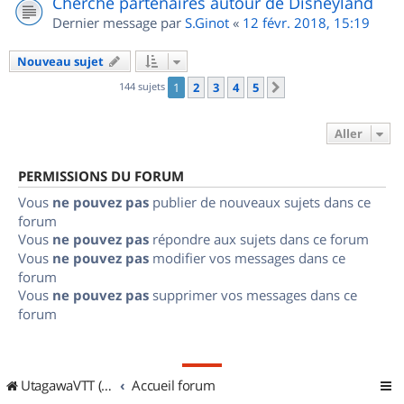
Cherche partenaires autour de Disneyland
Dernier message par
S.Ginot
«
12 févr. 2018, 15:19
Nouveau sujet
144 sujets
1
2
3
4
5
Suivant
Aller
PERMISSIONS DU FORUM
Vous
ne pouvez pas
publier de nouveaux sujets dans ce
forum
Vous
ne pouvez pas
répondre aux sujets dans ce forum
Vous
ne pouvez pas
modifier vos messages dans ce
forum
Vous
ne pouvez pas
supprimer vos messages dans ce
forum
UtagawaVTT (Randos VTT et VTTAE avec traces GPS)
Accueil forum