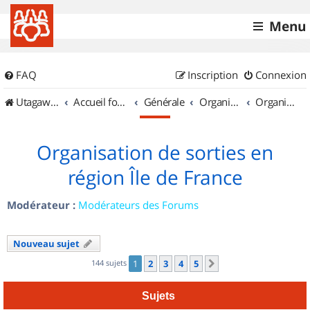
Menu
FAQ
Inscription
Connexion
UtagawaVTT (Randos VTT et VTTAE avec traces GPS)
Accueil forum
Générale
Organisation de sorties & Recherche de partenaires
Organisation de sorties en région Île de France
Organisation de sorties en
région Île de France
Modérateur :
Modérateurs des Forums
Nouveau sujet
144 sujets
1
2
3
4
5
Suivant
Sujets