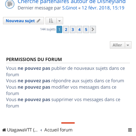
Cherche partenaires autour de Disneyland
Dernier message par
S.Ginot
«
12 févr. 2018, 15:19
Nouveau sujet
144 sujets
1
2
3
4
5
Suivant
Aller
PERMISSIONS DU FORUM
Vous
ne pouvez pas
publier de nouveaux sujets dans ce
forum
Vous
ne pouvez pas
répondre aux sujets dans ce forum
Vous
ne pouvez pas
modifier vos messages dans ce
forum
Vous
ne pouvez pas
supprimer vos messages dans ce
forum
UtagawaVTT (Randos VTT et VTTAE avec traces GPS)
Accueil forum