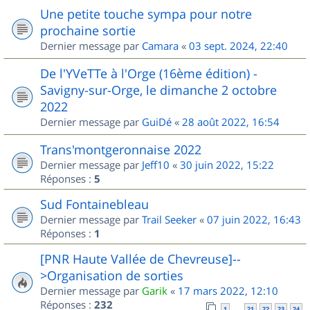
Une petite touche sympa pour notre
prochaine sortie
Dernier message par
Camara
«
03 sept. 2024, 22:40
De l'YVeTTe à l'Orge (16ème édition) -
Savigny-sur-Orge, le dimanche 2 octobre
2022
Dernier message par
GuiDé
«
28 août 2022, 16:54
Trans'montgeronnaise 2022
Dernier message par
Jeff10
«
30 juin 2022, 15:22
Réponses :
5
Sud Fontainebleau
Dernier message par
Trail Seeker
«
07 juin 2022, 16:43
Réponses :
1
[PNR Haute Vallée de Chevreuse]--
>Organisation de sorties
Dernier message par
Garik
«
17 mars 2022, 12:10
Réponses :
232
1
21
22
23
24
…