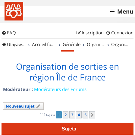
Menu
FAQ
Inscription
Connexion
UtagawaVTT (Randos VTT et VTTAE avec traces GPS)
Accueil forum
Générale
Organisation de sorties & Recherche de partenaires
Organisation de sorties en région Île de France
Organisation de sorties en
région Île de France
Modérateur :
Modérateurs des Forums
Nouveau sujet
144 sujets
1
2
3
4
5
Suivant
Sujets