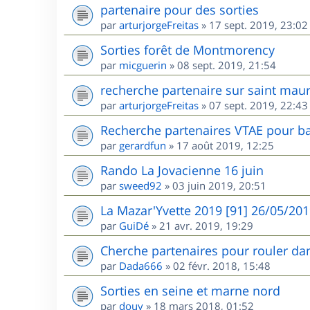
partenaire pour des sorties
par
arturjorgeFreitas
»
17 sept. 2019, 23:02
Sorties forêt de Montmorency
par
micguerin
»
08 sept. 2019, 21:54
recherche partenaire sur saint maur
par
arturjorgeFreitas
»
07 sept. 2019, 22:43
Recherche partenaires VTAE pour ba
par
gerardfun
»
17 août 2019, 12:25
Rando La Jovacienne 16 juin
par
sweed92
»
03 juin 2019, 20:51
La Mazar'Yvette 2019 [91] 26/05/20
par
GuiDé
»
21 avr. 2019, 19:29
Cherche partenaires pour rouler dan
par
Dada666
»
02 févr. 2018, 15:48
Sorties en seine et marne nord
par
douy
»
18 mars 2018, 01:52