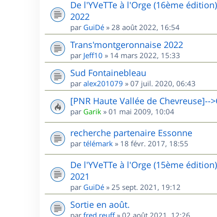
De l'YVeTTe à l'Orge (16ème édition
2022
par
GuiDé
»
28 août 2022, 16:54
Trans'montgeronnaise 2022
par
Jeff10
»
14 mars 2022, 15:33
Sud Fontainebleau
par
alex201079
»
07 juil. 2020, 06:43
[PNR Haute Vallée de Chevreuse]-->
par
Garik
»
01 mai 2009, 10:04
recherche partenaire Essonne
par
télémark
»
18 févr. 2017, 18:55
De l'YVeTTe à l'Orge (15ème édition
2021
par
GuiDé
»
25 sept. 2021, 19:12
Sortie en août.
par
fred.reuff
»
02 août 2021, 12:26