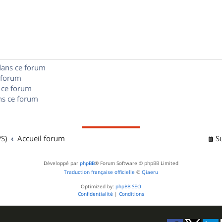
o
s
s
p
n
e
o
s
s
n
e
dans ce forum
s
s
 forum
e
 ce forum
s ce forum
s
S)
Accueil forum
S
Développé par
phpBB
® Forum Software © phpBB Limited
Traduction française officielle
©
Qiaeru
Optimized by:
phpBB SEO
Confidentialité
|
Conditions