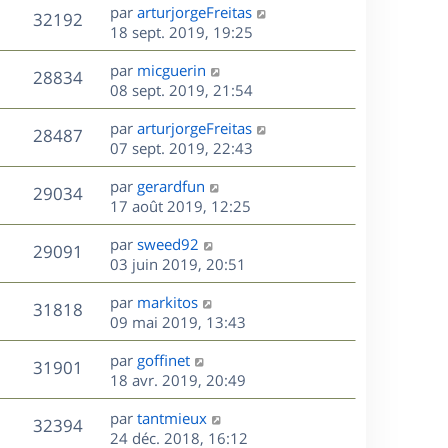
e
i
m
D
par
arturjorgeFreitas
s
e
V
32192
e
e
e
18 sept. 2019, 19:25
a
s
r
s
r
u
g
m
D
par
micguerin
s
n
e
V
28834
e
e
e
08 sept. 2019, 21:54
a
i
s
r
u
g
e
s
D
par
arturjorgeFreitas
s
n
e
r
V
28487
e
e
07 sept. 2019, 22:43
a
i
m
r
u
g
e
e
s
D
par
gerardfun
n
e
r
V
s
29034
e
e
17 août 2019, 12:25
i
m
s
r
u
e
e
a
s
D
par
sweed92
n
r
V
s
29091
g
e
e
03 juin 2019, 20:51
i
m
s
e
r
u
e
e
a
s
D
par
markitos
n
r
V
s
31818
g
e
e
09 mai 2019, 13:43
i
m
s
e
r
u
e
e
a
s
D
par
goffinet
n
r
V
s
31901
g
e
e
18 avr. 2019, 20:49
i
m
s
e
r
u
e
e
a
s
D
par
tantmieux
n
r
V
s
32394
g
e
e
24 déc. 2018, 16:12
i
m
s
e