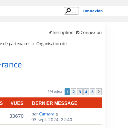
Connexion
Inscription
Connexion
e de partenaires
Organisation de sorties en région Île de France
 France
144 sujets
1
2
3
4
5
Suivant
S
VUES
DERNIER MESSAGE
D
par
Camara
V
33670
e
03 sept. 2024, 22:40
r
u