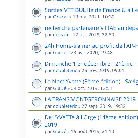
Sorties VTT BUL Ile de France & aill
par
Ooscar
»
13 mai 2021, 10:30
recherche partenaire VTTAE au dépa
par
docsab
»
12 oct. 2019, 22:50
24h Home-trainer au profit de l'AP-
par
GuiDé
»
23 avr. 2020, 19:48
Dimanche 1 er décembre - 21èm
par
doubleteric
»
26 nov. 2019, 09:01
La Noct'Yvette (3ème édition) - Sav
par
GuiDé
»
09 oct. 2019, 12:51
LA TRANS’MONTGERONNAISE 2019
par
doubleteric
»
27 sept. 2019, 19:32
De l'YVeTTe à l'Orge (14ème édition
2019
par
GuiDé
»
15 août 2019, 21:10