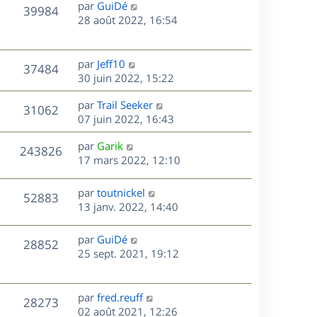
D
par
GuiDé
n
V
39984
e
e
28 août 2022, 16:54
i
r
u
e
s
n
r
e
i
m
D
par
Jeff10
V
37484
e
e
e
30 juin 2022, 15:22
s
r
s
r
u
m
D
par
Trail Seeker
s
n
V
31062
e
e
e
07 juin 2022, 16:43
a
i
s
r
u
g
e
s
D
par
Garik
s
n
e
r
V
243826
e
e
17 mars 2022, 12:10
a
i
m
r
u
g
e
e
s
n
e
r
s
D
par
toutnickel
V
52883
e
i
m
s
e
13 janv. 2022, 14:40
e
e
a
r
u
s
r
s
g
n
D
par
GuiDé
V
28852
m
s
e
e
i
e
25 sept. 2021, 19:12
e
a
e
r
u
s
s
g
r
n
s
e
m
e
i
D
par
fred.reuff
V
a
28273
e
e
e
02 août 2021, 12:26
g