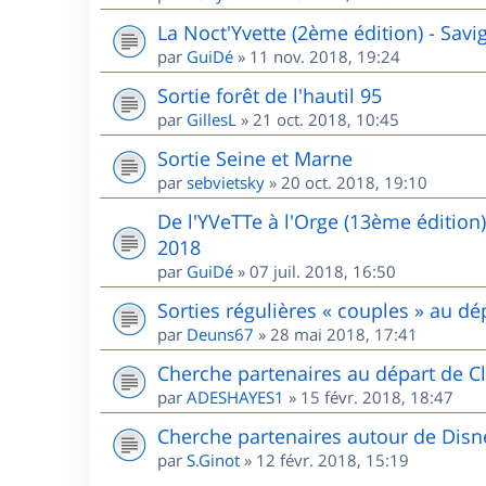
La Noct'Yvette (2ème édition) - Sav
par
GuiDé
»
11 nov. 2018, 19:24
Sortie forêt de l'hautil 95
par
GillesL
»
21 oct. 2018, 10:45
Sortie Seine et Marne
par
sebvietsky
»
20 oct. 2018, 19:10
De l'YVeTTe à l'Orge (13ème édition
2018
par
GuiDé
»
07 juil. 2018, 16:50
Sorties régulières « couples » au 
par
Deuns67
»
28 mai 2018, 17:41
Cherche partenaires au départ de Cl
par
ADESHAYES1
»
15 févr. 2018, 18:47
Cherche partenaires autour de Disn
par
S.Ginot
»
12 févr. 2018, 15:19