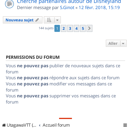
Cherche partenaires autour de Disneyland
Dernier message par
S.Ginot
«
12 févr. 2018, 15:19
Nouveau sujet
144 sujets
1
2
3
4
5
Suivant
Aller
PERMISSIONS DU FORUM
Vous
ne pouvez pas
publier de nouveaux sujets dans ce
forum
Vous
ne pouvez pas
répondre aux sujets dans ce forum
Vous
ne pouvez pas
modifier vos messages dans ce
forum
Vous
ne pouvez pas
supprimer vos messages dans ce
forum
UtagawaVTT (Randos VTT et VTTAE avec traces GPS)
Accueil forum