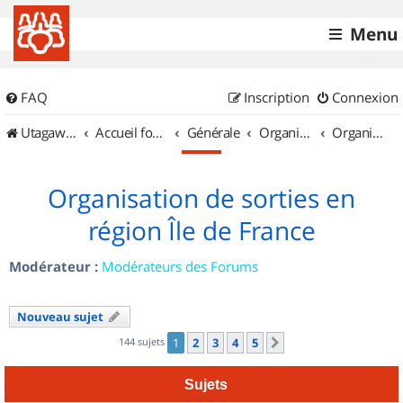
Menu
FAQ
Inscription
Connexion
UtagawaVTT (Randos VTT et VTTAE avec traces GPS)
Accueil forum
Générale
Organisation de sorties & Recherche de partenaires
Organisation de sorties en région Île de France
Organisation de sorties en
région Île de France
Modérateur :
Modérateurs des Forums
Nouveau sujet
144 sujets
1
2
3
4
5
Suivant
Sujets