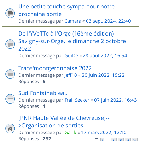
Une petite touche sympa pour notre
prochaine sortie
Dernier message par
Camara
«
03 sept. 2024, 22:40
De l'YVeTTe à l'Orge (16ème édition) -
Savigny-sur-Orge, le dimanche 2 octobre
2022
Dernier message par
GuiDé
«
28 août 2022, 16:54
Trans'montgeronnaise 2022
Dernier message par
Jeff10
«
30 juin 2022, 15:22
Réponses :
5
Sud Fontainebleau
Dernier message par
Trail Seeker
«
07 juin 2022, 16:43
Réponses :
1
[PNR Haute Vallée de Chevreuse]--
>Organisation de sorties
Dernier message par
Garik
«
17 mars 2022, 12:10
Réponses :
232
1
21
22
23
24
…