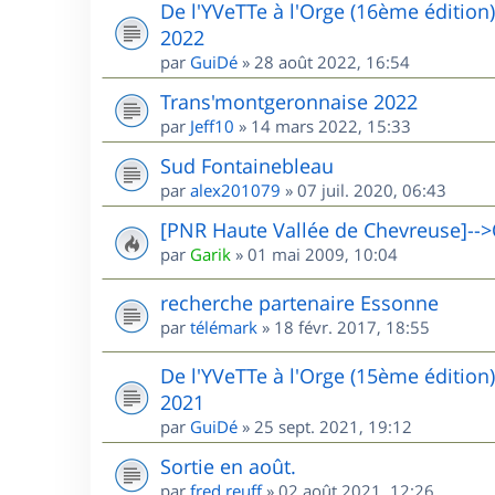
De l'YVeTTe à l'Orge (16ème édition
2022
par
GuiDé
»
28 août 2022, 16:54
Trans'montgeronnaise 2022
par
Jeff10
»
14 mars 2022, 15:33
Sud Fontainebleau
par
alex201079
»
07 juil. 2020, 06:43
[PNR Haute Vallée de Chevreuse]-->
par
Garik
»
01 mai 2009, 10:04
recherche partenaire Essonne
par
télémark
»
18 févr. 2017, 18:55
De l'YVeTTe à l'Orge (15ème édition
2021
par
GuiDé
»
25 sept. 2021, 19:12
Sortie en août.
par
fred.reuff
»
02 août 2021, 12:26