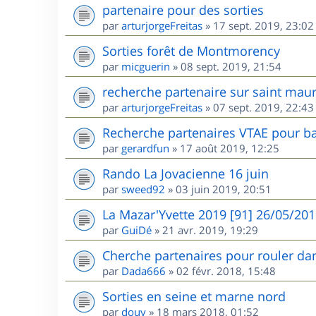
partenaire pour des sorties
par
arturjorgeFreitas
»
17 sept. 2019, 23:02
Sorties forêt de Montmorency
par
micguerin
»
08 sept. 2019, 21:54
recherche partenaire sur saint maur
par
arturjorgeFreitas
»
07 sept. 2019, 22:43
Recherche partenaires VTAE pour ba
par
gerardfun
»
17 août 2019, 12:25
Rando La Jovacienne 16 juin
par
sweed92
»
03 juin 2019, 20:51
La Mazar'Yvette 2019 [91] 26/05/20
par
GuiDé
»
21 avr. 2019, 19:29
Cherche partenaires pour rouler dan
par
Dada666
»
02 févr. 2018, 15:48
Sorties en seine et marne nord
par
douy
»
18 mars 2018, 01:52