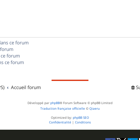
o
s
s
p
n
e
o
s
s
n
e
dans ce forum
s
s
 forum
e
 ce forum
s ce forum
s
S)
Accueil forum
S
Développé par
phpBB
® Forum Software © phpBB Limited
Traduction française officielle
©
Qiaeru
Optimized by:
phpBB SEO
Confidentialité
|
Conditions