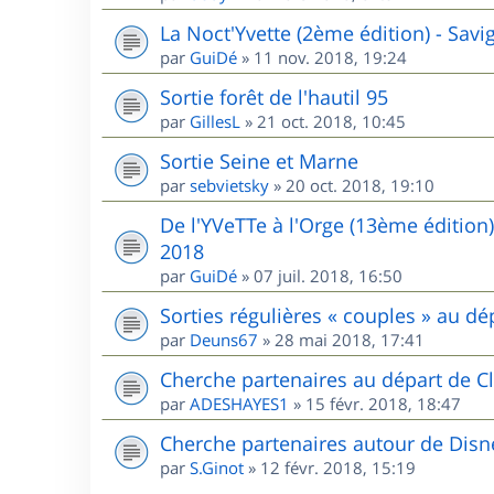
La Noct'Yvette (2ème édition) - Sav
par
GuiDé
»
11 nov. 2018, 19:24
Sortie forêt de l'hautil 95
par
GillesL
»
21 oct. 2018, 10:45
Sortie Seine et Marne
par
sebvietsky
»
20 oct. 2018, 19:10
De l'YVeTTe à l'Orge (13ème édition
2018
par
GuiDé
»
07 juil. 2018, 16:50
Sorties régulières « couples » au 
par
Deuns67
»
28 mai 2018, 17:41
Cherche partenaires au départ de Cl
par
ADESHAYES1
»
15 févr. 2018, 18:47
Cherche partenaires autour de Disn
par
S.Ginot
»
12 févr. 2018, 15:19