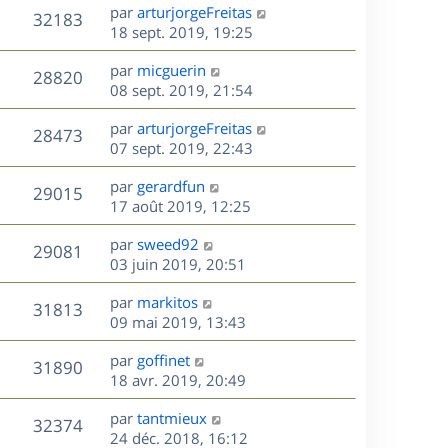
e
i
m
D
par
arturjorgeFreitas
s
e
V
32183
e
e
e
18 sept. 2019, 19:25
a
s
r
s
r
u
g
m
D
par
micguerin
s
n
e
V
28820
e
e
e
08 sept. 2019, 21:54
a
i
s
r
u
g
e
s
D
par
arturjorgeFreitas
s
n
e
r
V
28473
e
e
07 sept. 2019, 22:43
a
i
m
r
u
g
e
e
s
D
par
gerardfun
n
e
r
V
s
29015
e
e
17 août 2019, 12:25
i
m
s
r
u
e
e
a
s
D
par
sweed92
n
r
V
s
29081
g
e
e
03 juin 2019, 20:51
i
m
s
e
r
u
e
e
a
s
D
par
markitos
n
r
V
s
31813
g
e
e
09 mai 2019, 13:43
i
m
s
e
r
u
e
e
a
s
D
par
goffinet
n
r
V
s
31890
g
e
e
18 avr. 2019, 20:49
i
m
s
e
r
u
e
e
a
s
D
par
tantmieux
n
r
V
s
32374
g
e
e
24 déc. 2018, 16:12
i
m
s
e