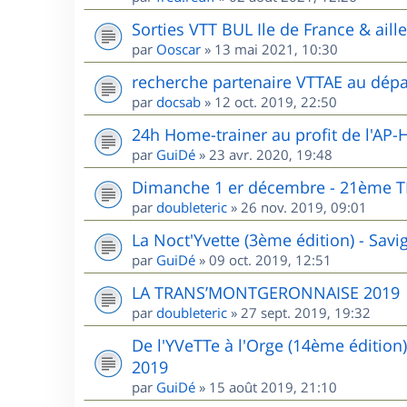
Sorties VTT BUL Ile de France & aill
par
Ooscar
»
13 mai 2021, 10:30
recherche partenaire VTTAE au dépa
par
docsab
»
12 oct. 2019, 22:50
24h Home-trainer au profit de l'AP-
par
GuiDé
»
23 avr. 2020, 19:48
Dimanche 1 er décembre - 21èm
par
doubleteric
»
26 nov. 2019, 09:01
La Noct'Yvette (3ème édition) - Sav
par
GuiDé
»
09 oct. 2019, 12:51
LA TRANS’MONTGERONNAISE 2019
par
doubleteric
»
27 sept. 2019, 19:32
De l'YVeTTe à l'Orge (14ème édition
2019
par
GuiDé
»
15 août 2019, 21:10