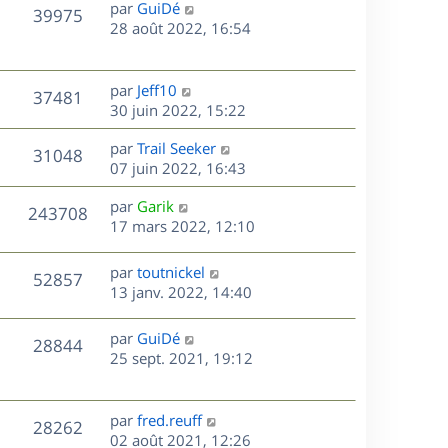
D
par
GuiDé
n
V
39975
e
e
28 août 2022, 16:54
i
r
u
e
s
n
r
e
i
m
D
par
Jeff10
V
37481
e
e
e
30 juin 2022, 15:22
s
r
s
r
u
m
D
par
Trail Seeker
s
n
V
31048
e
e
e
07 juin 2022, 16:43
a
i
s
r
u
g
e
s
D
par
Garik
s
n
e
r
V
243708
e
e
17 mars 2022, 12:10
a
i
m
r
u
g
e
e
s
n
e
r
s
D
par
toutnickel
V
52857
e
i
m
s
e
13 janv. 2022, 14:40
e
e
a
r
u
s
r
s
g
n
D
par
GuiDé
V
28844
m
s
e
e
i
e
25 sept. 2021, 19:12
e
a
e
r
u
s
s
g
r
n
s
e
m
e
i
D
par
fred.reuff
V
a
28262
e
e
e
02 août 2021, 12:26
g