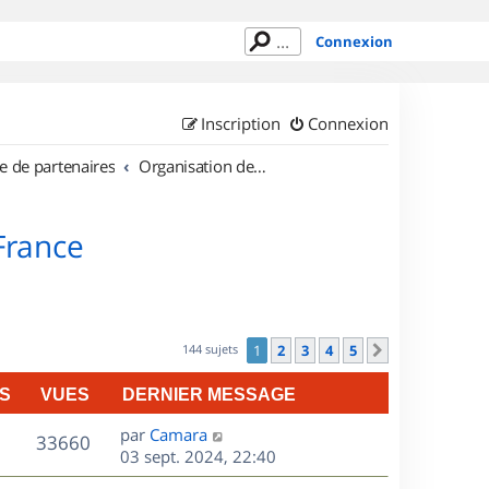
Connexion
Inscription
Connexion
e de partenaires
Organisation de sorties en région Île de France
 France
144 sujets
1
2
3
4
5
Suivant
S
VUES
DERNIER MESSAGE
D
par
Camara
V
33660
e
03 sept. 2024, 22:40
r
u