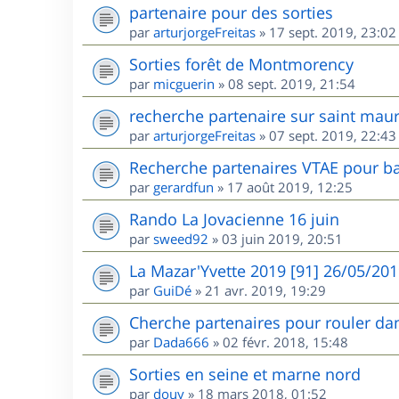
partenaire pour des sorties
par
arturjorgeFreitas
»
17 sept. 2019, 23:02
Sorties forêt de Montmorency
par
micguerin
»
08 sept. 2019, 21:54
recherche partenaire sur saint maur
par
arturjorgeFreitas
»
07 sept. 2019, 22:43
Recherche partenaires VTAE pour ba
par
gerardfun
»
17 août 2019, 12:25
Rando La Jovacienne 16 juin
par
sweed92
»
03 juin 2019, 20:51
La Mazar'Yvette 2019 [91] 26/05/20
par
GuiDé
»
21 avr. 2019, 19:29
Cherche partenaires pour rouler dan
par
Dada666
»
02 févr. 2018, 15:48
Sorties en seine et marne nord
par
douy
»
18 mars 2018, 01:52