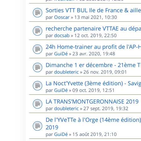
Sorties VTT BUL Ile de France & aill
par
Ooscar
»
13 mai 2021, 10:30
recherche partenaire VTTAE au dépa
par
docsab
»
12 oct. 2019, 22:50
24h Home-trainer au profit de l'AP-
par
GuiDé
»
23 avr. 2020, 19:48
Dimanche 1 er décembre - 21èm
par
doubleteric
»
26 nov. 2019, 09:01
La Noct'Yvette (3ème édition) - Sav
par
GuiDé
»
09 oct. 2019, 12:51
LA TRANS’MONTGERONNAISE 2019
par
doubleteric
»
27 sept. 2019, 19:32
De l'YVeTTe à l'Orge (14ème édition
2019
par
GuiDé
»
15 août 2019, 21:10