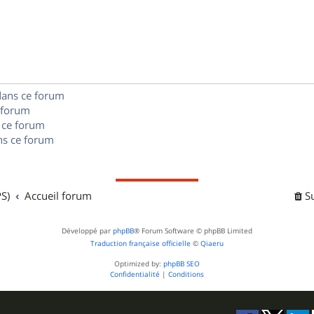
o
s
s
p
n
e
o
s
s
n
e
dans ce forum
s
s
 forum
e
 ce forum
s ce forum
s
S)
Accueil forum
S
Développé par
phpBB
® Forum Software © phpBB Limited
Traduction française officielle
©
Qiaeru
Optimized by:
phpBB SEO
Confidentialité
|
Conditions