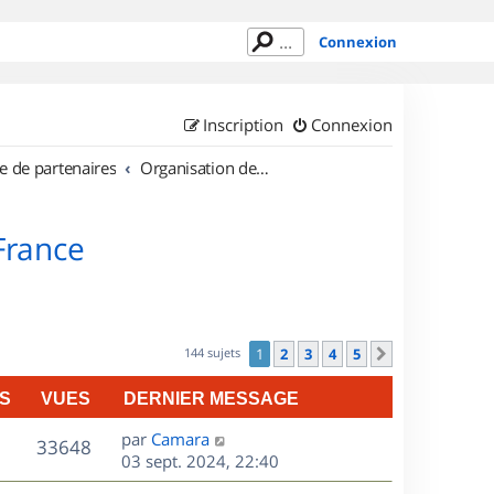
Connexion
Inscription
Connexion
e de partenaires
Organisation de sorties en région Île de France
 France
144 sujets
1
2
3
4
5
Suivant
S
VUES
DERNIER MESSAGE
D
par
Camara
V
33648
e
03 sept. 2024, 22:40
r
u