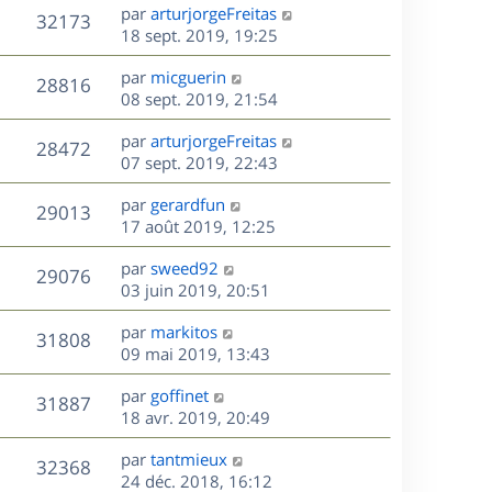
e
i
m
D
par
arturjorgeFreitas
s
e
V
32173
e
e
e
18 sept. 2019, 19:25
a
s
r
s
r
u
g
m
D
par
micguerin
s
n
e
V
28816
e
e
e
08 sept. 2019, 21:54
a
i
s
r
u
g
e
s
D
par
arturjorgeFreitas
s
n
e
r
V
28472
e
e
07 sept. 2019, 22:43
a
i
m
r
u
g
e
e
s
D
par
gerardfun
n
e
r
V
s
29013
e
e
17 août 2019, 12:25
i
m
s
r
u
e
e
a
s
D
par
sweed92
n
r
V
s
29076
g
e
e
03 juin 2019, 20:51
i
m
s
e
r
u
e
e
a
s
D
par
markitos
n
r
V
s
31808
g
e
e
09 mai 2019, 13:43
i
m
s
e
r
u
e
e
a
s
D
par
goffinet
n
r
V
s
31887
g
e
e
18 avr. 2019, 20:49
i
m
s
e
r
u
e
e
a
s
D
par
tantmieux
n
r
V
s
32368
g
e
e
24 déc. 2018, 16:12
i
m
s
e