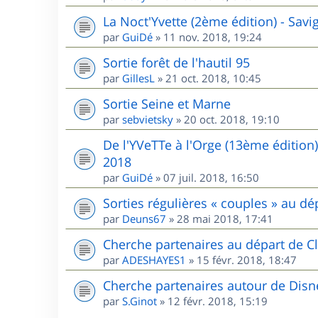
La Noct'Yvette (2ème édition) - Sav
par
GuiDé
»
11 nov. 2018, 19:24
Sortie forêt de l'hautil 95
par
GillesL
»
21 oct. 2018, 10:45
Sortie Seine et Marne
par
sebvietsky
»
20 oct. 2018, 19:10
De l'YVeTTe à l'Orge (13ème édition
2018
par
GuiDé
»
07 juil. 2018, 16:50
Sorties régulières « couples » au 
par
Deuns67
»
28 mai 2018, 17:41
Cherche partenaires au départ de Cl
par
ADESHAYES1
»
15 févr. 2018, 18:47
Cherche partenaires autour de Disn
par
S.Ginot
»
12 févr. 2018, 15:19