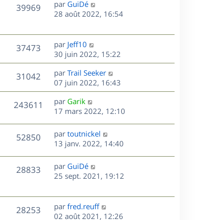
D
par
GuiDé
n
V
39969
e
e
28 août 2022, 16:54
i
r
u
e
s
n
r
e
i
m
D
par
Jeff10
V
37473
e
e
e
30 juin 2022, 15:22
s
r
s
r
u
m
D
par
Trail Seeker
s
n
V
31042
e
e
e
07 juin 2022, 16:43
a
i
s
r
u
g
e
s
D
par
Garik
s
n
e
r
V
243611
e
e
17 mars 2022, 12:10
a
i
m
r
u
g
e
e
s
n
e
r
s
D
par
toutnickel
V
52850
e
i
m
s
e
13 janv. 2022, 14:40
e
e
a
r
u
s
r
s
g
n
D
par
GuiDé
V
28833
m
s
e
e
i
e
25 sept. 2021, 19:12
e
a
e
r
u
s
s
g
r
n
s
e
m
e
i
D
par
fred.reuff
V
a
28253
e
e
e
02 août 2021, 12:26
g