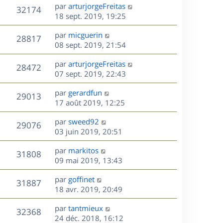
e
i
m
D
par
arturjorgeFreitas
s
e
V
32174
e
e
e
18 sept. 2019, 19:25
a
s
r
s
r
u
g
m
D
par
micguerin
s
n
e
V
28817
e
e
e
08 sept. 2019, 21:54
a
i
s
r
u
g
e
s
D
par
arturjorgeFreitas
s
n
e
r
V
28472
e
e
07 sept. 2019, 22:43
a
i
m
r
u
g
e
e
s
D
par
gerardfun
n
e
r
V
s
29013
e
e
17 août 2019, 12:25
i
m
s
r
u
e
e
a
s
D
par
sweed92
n
r
V
s
29076
g
e
e
03 juin 2019, 20:51
i
m
s
e
r
u
e
e
a
s
D
par
markitos
n
r
V
s
31808
g
e
e
09 mai 2019, 13:43
i
m
s
e
r
u
e
e
a
s
D
par
goffinet
n
r
V
s
31887
g
e
e
18 avr. 2019, 20:49
i
m
s
e
r
u
e
e
a
s
D
par
tantmieux
n
r
V
s
32368
g
e
e
24 déc. 2018, 16:12
i
m
s
e