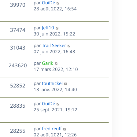
D
par
GuiDé
n
V
39970
e
e
28 août 2022, 16:54
i
r
u
e
s
n
r
e
i
m
D
par
Jeff10
V
37474
e
e
e
30 juin 2022, 15:22
s
r
s
r
u
m
D
par
Trail Seeker
s
n
V
31043
e
e
e
07 juin 2022, 16:43
a
i
s
r
u
g
e
s
D
par
Garik
s
n
e
r
V
243620
e
e
17 mars 2022, 12:10
a
i
m
r
u
g
e
e
s
n
e
r
s
D
par
toutnickel
V
52852
e
i
m
s
e
13 janv. 2022, 14:40
e
e
a
r
u
s
r
s
g
n
D
par
GuiDé
V
28835
m
s
e
e
i
e
25 sept. 2021, 19:12
e
a
e
r
u
s
s
g
r
n
s
e
m
e
i
D
par
fred.reuff
V
a
28255
e
e
e
02 août 2021, 12:26
g