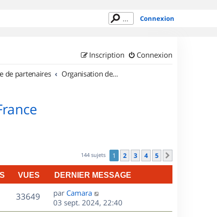
Connexion
Inscription
Connexion
e de partenaires
Organisation de sorties en région Île de France
 France
144 sujets
1
2
3
4
5
Suivant
S
VUES
DERNIER MESSAGE
D
par
Camara
V
33649
e
03 sept. 2024, 22:40
r
u