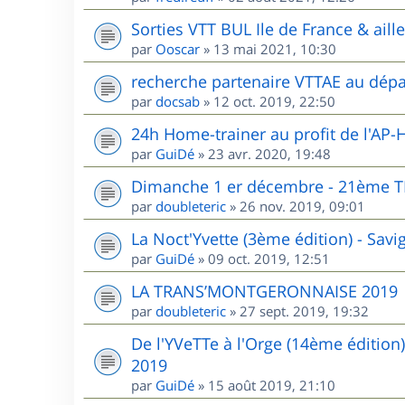
Sorties VTT BUL Ile de France & aill
par
Ooscar
»
13 mai 2021, 10:30
recherche partenaire VTTAE au dépa
par
docsab
»
12 oct. 2019, 22:50
24h Home-trainer au profit de l'AP-
par
GuiDé
»
23 avr. 2020, 19:48
Dimanche 1 er décembre - 21èm
par
doubleteric
»
26 nov. 2019, 09:01
La Noct'Yvette (3ème édition) - Sav
par
GuiDé
»
09 oct. 2019, 12:51
LA TRANS’MONTGERONNAISE 2019
par
doubleteric
»
27 sept. 2019, 19:32
De l'YVeTTe à l'Orge (14ème édition
2019
par
GuiDé
»
15 août 2019, 21:10