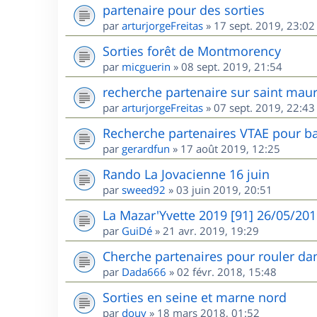
partenaire pour des sorties
par
arturjorgeFreitas
»
17 sept. 2019, 23:02
Sorties forêt de Montmorency
par
micguerin
»
08 sept. 2019, 21:54
recherche partenaire sur saint maur
par
arturjorgeFreitas
»
07 sept. 2019, 22:43
Recherche partenaires VTAE pour ba
par
gerardfun
»
17 août 2019, 12:25
Rando La Jovacienne 16 juin
par
sweed92
»
03 juin 2019, 20:51
La Mazar'Yvette 2019 [91] 26/05/20
par
GuiDé
»
21 avr. 2019, 19:29
Cherche partenaires pour rouler dan
par
Dada666
»
02 févr. 2018, 15:48
Sorties en seine et marne nord
par
douy
»
18 mars 2018, 01:52