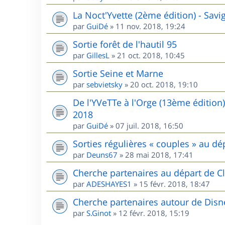
La Noct'Yvette (2ème édition) - Sav
par
GuiDé
»
11 nov. 2018, 19:24
Sortie forêt de l'hautil 95
par
GillesL
»
21 oct. 2018, 10:45
Sortie Seine et Marne
par
sebvietsky
»
20 oct. 2018, 19:10
De l'YVeTTe à l'Orge (13ème édition
2018
par
GuiDé
»
07 juil. 2018, 16:50
Sorties régulières « couples » au 
par
Deuns67
»
28 mai 2018, 17:41
Cherche partenaires au départ de Cl
par
ADESHAYES1
»
15 févr. 2018, 18:47
Cherche partenaires autour de Disn
par
S.Ginot
»
12 févr. 2018, 15:19