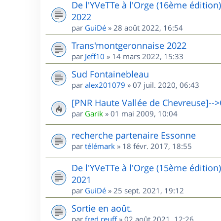
De l'YVeTTe à l'Orge (16ème édition
2022
par
GuiDé
»
28 août 2022, 16:54
Trans'montgeronnaise 2022
par
Jeff10
»
14 mars 2022, 15:33
Sud Fontainebleau
par
alex201079
»
07 juil. 2020, 06:43
[PNR Haute Vallée de Chevreuse]-->
par
Garik
»
01 mai 2009, 10:04
recherche partenaire Essonne
par
télémark
»
18 févr. 2017, 18:55
De l'YVeTTe à l'Orge (15ème édition
2021
par
GuiDé
»
25 sept. 2021, 19:12
Sortie en août.
par
fred.reuff
»
02 août 2021, 12:26