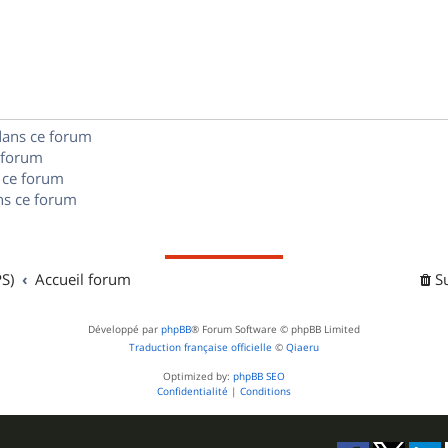
o
s
s
p
n
e
o
s
s
n
e
dans ce forum
s
s
 forum
e
 ce forum
s ce forum
s
S)
Accueil forum
S
Développé par
phpBB
® Forum Software © phpBB Limited
Traduction française officielle
©
Qiaeru
Optimized by:
phpBB SEO
Confidentialité
|
Conditions