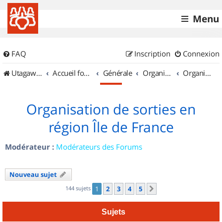
Menu
FAQ
Inscription
Connexion
UtagawaVTT (Randos VTT et VTTAE avec traces GPS)
Accueil forum
Générale
Organisation de sorties & Recherche de partenaires
Organisation de sorties en région Île de France
Organisation de sorties en
région Île de France
Modérateur :
Modérateurs des Forums
Nouveau sujet
144 sujets
1
2
3
4
5
Suivant
Sujets