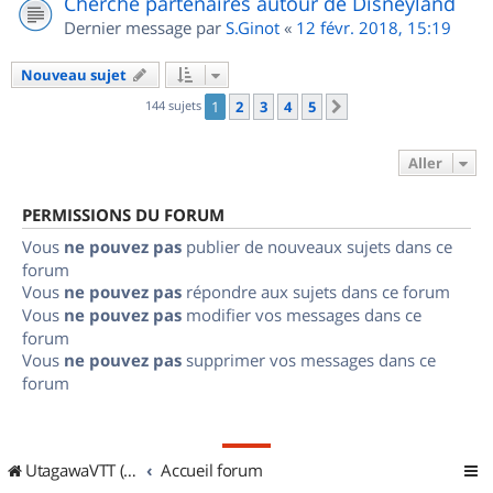
Cherche partenaires autour de Disneyland
Dernier message par
S.Ginot
«
12 févr. 2018, 15:19
Nouveau sujet
144 sujets
1
2
3
4
5
Suivant
Aller
PERMISSIONS DU FORUM
Vous
ne pouvez pas
publier de nouveaux sujets dans ce
forum
Vous
ne pouvez pas
répondre aux sujets dans ce forum
Vous
ne pouvez pas
modifier vos messages dans ce
forum
Vous
ne pouvez pas
supprimer vos messages dans ce
forum
UtagawaVTT (Randos VTT et VTTAE avec traces GPS)
Accueil forum