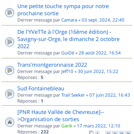
Une petite touche sympa pour notre
prochaine sortie
Dernier message par
Camara
«
03 sept. 2024, 22:40
De l'YVeTTe à l'Orge (16ème édition) -
Savigny-sur-Orge, le dimanche 2 octobre
2022
Dernier message par
GuiDé
«
28 août 2022, 16:54
Trans'montgeronnaise 2022
Dernier message par
Jeff10
«
30 juin 2022, 15:22
Réponses :
5
Sud Fontainebleau
Dernier message par
Trail Seeker
«
07 juin 2022, 16:43
Réponses :
1
[PNR Haute Vallée de Chevreuse]--
>Organisation de sorties
Dernier message par
Garik
«
17 mars 2022, 12:10
Réponses :
232
1
21
22
23
24
…