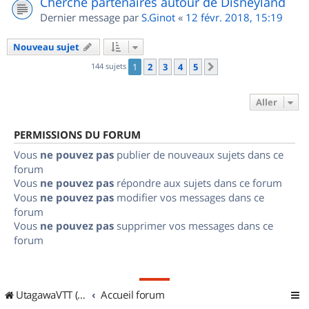
Cherche partenaires autour de Disneyland
Dernier message par
S.Ginot
«
12 févr. 2018, 15:19
Nouveau sujet
144 sujets
1
2
3
4
5
Suivant
Aller
PERMISSIONS DU FORUM
Vous
ne pouvez pas
publier de nouveaux sujets dans ce
forum
Vous
ne pouvez pas
répondre aux sujets dans ce forum
Vous
ne pouvez pas
modifier vos messages dans ce
forum
Vous
ne pouvez pas
supprimer vos messages dans ce
forum
UtagawaVTT (Randos VTT et VTTAE avec traces GPS)
Accueil forum