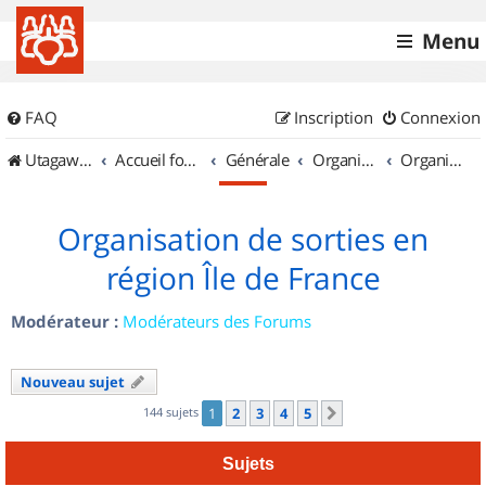
Menu
FAQ
Inscription
Connexion
UtagawaVTT (Randos VTT et VTTAE avec traces GPS)
Accueil forum
Générale
Organisation de sorties & Recherche de partenaires
Organisation de sorties en région Île de France
Organisation de sorties en
région Île de France
Modérateur :
Modérateurs des Forums
Nouveau sujet
144 sujets
1
2
3
4
5
Suivant
Sujets