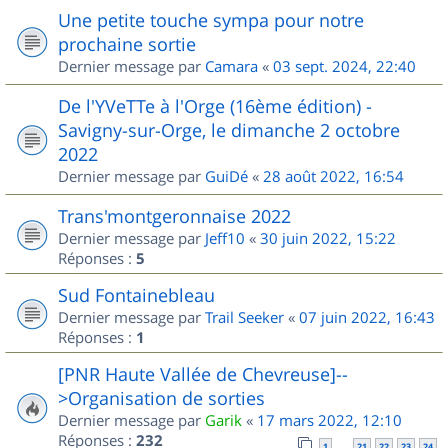
Une petite touche sympa pour notre
prochaine sortie
Dernier message par
Camara
«
03 sept. 2024, 22:40
De l'YVeTTe à l'Orge (16ème édition) -
Savigny-sur-Orge, le dimanche 2 octobre
2022
Dernier message par
GuiDé
«
28 août 2022, 16:54
Trans'montgeronnaise 2022
Dernier message par
Jeff10
«
30 juin 2022, 15:22
Réponses :
5
Sud Fontainebleau
Dernier message par
Trail Seeker
«
07 juin 2022, 16:43
Réponses :
1
[PNR Haute Vallée de Chevreuse]--
>Organisation de sorties
Dernier message par
Garik
«
17 mars 2022, 12:10
Réponses :
232
1
21
22
23
24
…