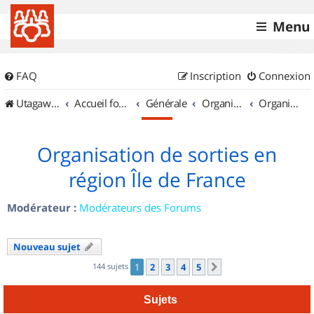
Menu
FAQ
Inscription
Connexion
UtagawaVTT (Randos VTT et VTTAE avec traces GPS)
Accueil forum
Générale
Organisation de sorties & Recherche de partenaires
Organisation de sorties en région Île de France
Organisation de sorties en
région Île de France
Modérateur :
Modérateurs des Forums
Nouveau sujet
144 sujets
1
2
3
4
5
Suivant
Sujets