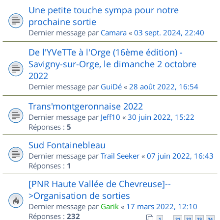
Une petite touche sympa pour notre
prochaine sortie
Dernier message par
Camara
«
03 sept. 2024, 22:40
De l'YVeTTe à l'Orge (16ème édition) -
Savigny-sur-Orge, le dimanche 2 octobre
2022
Dernier message par
GuiDé
«
28 août 2022, 16:54
Trans'montgeronnaise 2022
Dernier message par
Jeff10
«
30 juin 2022, 15:22
Réponses :
5
Sud Fontainebleau
Dernier message par
Trail Seeker
«
07 juin 2022, 16:43
Réponses :
1
[PNR Haute Vallée de Chevreuse]--
>Organisation de sorties
Dernier message par
Garik
«
17 mars 2022, 12:10
Réponses :
232
1
21
22
23
24
…