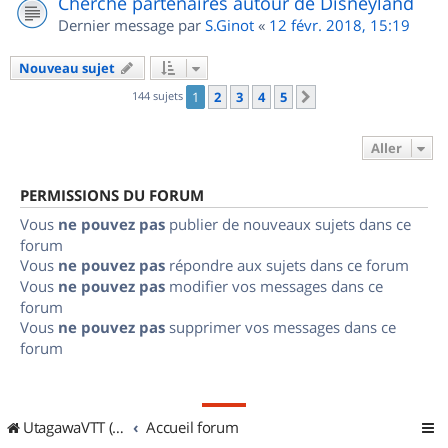
Cherche partenaires autour de Disneyland
Dernier message par
S.Ginot
«
12 févr. 2018, 15:19
Nouveau sujet
144 sujets
1
2
3
4
5
Suivant
Aller
PERMISSIONS DU FORUM
Vous
ne pouvez pas
publier de nouveaux sujets dans ce
forum
Vous
ne pouvez pas
répondre aux sujets dans ce forum
Vous
ne pouvez pas
modifier vos messages dans ce
forum
Vous
ne pouvez pas
supprimer vos messages dans ce
forum
UtagawaVTT (Randos VTT et VTTAE avec traces GPS)
Accueil forum