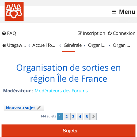
Menu
FAQ
Inscription
Connexion
UtagawaVTT (Randos VTT et VTTAE avec traces GPS)
Accueil forum
Générale
Organisation de sorties & Recherche de partenaires
Organisation de sorties en région Île de France
Organisation de sorties en
région Île de France
Modérateur :
Modérateurs des Forums
Nouveau sujet
144 sujets
1
2
3
4
5
Suivant
Sujets