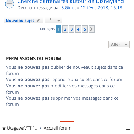
Cherche partenaires autour de Disneyland
Dernier message par
S.Ginot
«
12 févr. 2018, 15:19
Nouveau sujet
144 sujets
1
2
3
4
5
Suivant
Aller
PERMISSIONS DU FORUM
Vous
ne pouvez pas
publier de nouveaux sujets dans ce
forum
Vous
ne pouvez pas
répondre aux sujets dans ce forum
Vous
ne pouvez pas
modifier vos messages dans ce
forum
Vous
ne pouvez pas
supprimer vos messages dans ce
forum
UtagawaVTT (Randos VTT et VTTAE avec traces GPS)
Accueil forum