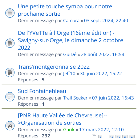
Une petite touche sympa pour notre
prochaine sortie
Dernier message par
Camara
«
03 sept. 2024, 22:40
De l'YVeTTe à l'Orge (16ème édition) -
Savigny-sur-Orge, le dimanche 2 octobre
2022
Dernier message par
GuiDé
«
28 août 2022, 16:54
Trans'montgeronnaise 2022
Dernier message par
Jeff10
«
30 juin 2022, 15:22
Réponses :
5
Sud Fontainebleau
Dernier message par
Trail Seeker
«
07 juin 2022, 16:43
Réponses :
1
[PNR Haute Vallée de Chevreuse]--
>Organisation de sorties
Dernier message par
Garik
«
17 mars 2022, 12:10
Réponses :
232
1
21
22
23
24
…