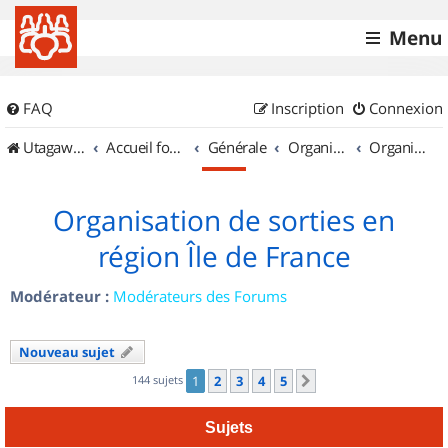
Menu
FAQ
Inscription
Connexion
UtagawaVTT (Randos VTT et VTTAE avec traces GPS)
Accueil forum
Générale
Organisation de sorties & Recherche de partenaires
Organisation de sorties en région Île de France
Organisation de sorties en
région Île de France
Modérateur :
Modérateurs des Forums
Nouveau sujet
144 sujets
1
2
3
4
5
Suivant
Sujets