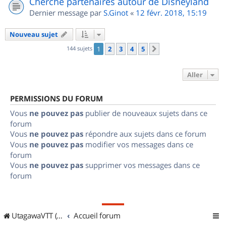
Cherche partenaires autour de Disneyland
Dernier message par
S.Ginot
«
12 févr. 2018, 15:19
Nouveau sujet
144 sujets
1
2
3
4
5
Suivant
Aller
PERMISSIONS DU FORUM
Vous
ne pouvez pas
publier de nouveaux sujets dans ce
forum
Vous
ne pouvez pas
répondre aux sujets dans ce forum
Vous
ne pouvez pas
modifier vos messages dans ce
forum
Vous
ne pouvez pas
supprimer vos messages dans ce
forum
UtagawaVTT (Randos VTT et VTTAE avec traces GPS)
Accueil forum