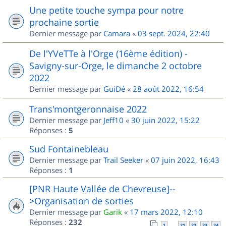
Une petite touche sympa pour notre
prochaine sortie
Dernier message par
Camara
«
03 sept. 2024, 22:40
De l'YVeTTe à l'Orge (16ème édition) -
Savigny-sur-Orge, le dimanche 2 octobre
2022
Dernier message par
GuiDé
«
28 août 2022, 16:54
Trans'montgeronnaise 2022
Dernier message par
Jeff10
«
30 juin 2022, 15:22
Réponses :
5
Sud Fontainebleau
Dernier message par
Trail Seeker
«
07 juin 2022, 16:43
Réponses :
1
[PNR Haute Vallée de Chevreuse]--
>Organisation de sorties
Dernier message par
Garik
«
17 mars 2022, 12:10
Réponses :
232
1
21
22
23
24
…