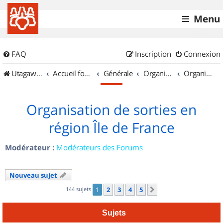
Menu
FAQ
Inscription
Connexion
UtagawaVTT (Randos VTT et VTTAE avec traces GPS)
Accueil forum
Générale
Organisation de sorties & Recherche de partenaires
Organisation de sorties en région Île de France
Organisation de sorties en
région Île de France
Modérateur :
Modérateurs des Forums
Nouveau sujet
144 sujets
1
2
3
4
5
Suivant
Sujets