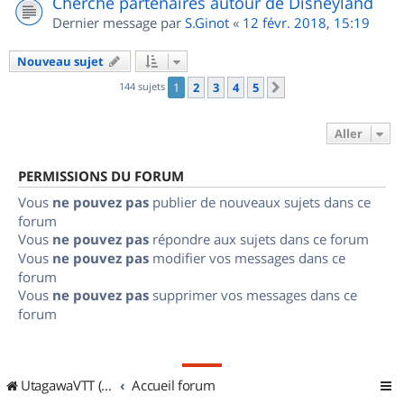
Cherche partenaires autour de Disneyland
Dernier message par
S.Ginot
«
12 févr. 2018, 15:19
Nouveau sujet
144 sujets
1
2
3
4
5
Suivant
Aller
PERMISSIONS DU FORUM
Vous
ne pouvez pas
publier de nouveaux sujets dans ce
forum
Vous
ne pouvez pas
répondre aux sujets dans ce forum
Vous
ne pouvez pas
modifier vos messages dans ce
forum
Vous
ne pouvez pas
supprimer vos messages dans ce
forum
UtagawaVTT (Randos VTT et VTTAE avec traces GPS)
Accueil forum