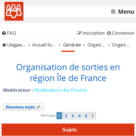
Menu
FAQ
Inscription
Connexion
UtagawaVTT (Randos VTT et VTTAE avec traces GPS)
Accueil forum
Générale
Organisation de sorties & Recherche de partenaires
Organisation de sorties en région Île de France
Organisation de sorties en
région Île de France
Modérateur :
Modérateurs des Forums
Nouveau sujet
144 sujets
1
2
3
4
5
Suivant
Sujets