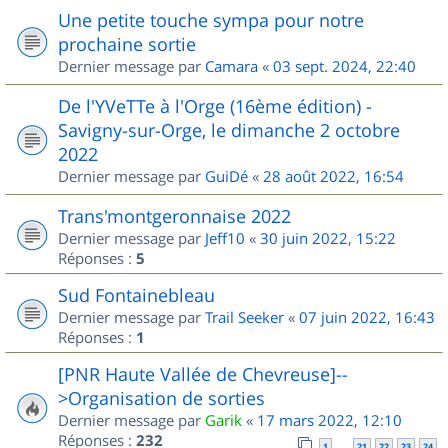
Une petite touche sympa pour notre
prochaine sortie
Dernier message par
Camara
«
03 sept. 2024, 22:40
De l'YVeTTe à l'Orge (16ème édition) -
Savigny-sur-Orge, le dimanche 2 octobre
2022
Dernier message par
GuiDé
«
28 août 2022, 16:54
Trans'montgeronnaise 2022
Dernier message par
Jeff10
«
30 juin 2022, 15:22
Réponses :
5
Sud Fontainebleau
Dernier message par
Trail Seeker
«
07 juin 2022, 16:43
Réponses :
1
[PNR Haute Vallée de Chevreuse]--
>Organisation de sorties
Dernier message par
Garik
«
17 mars 2022, 12:10
Réponses :
232
1
21
22
23
24
…