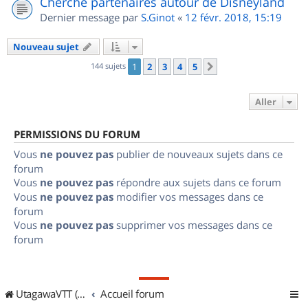
Cherche partenaires autour de Disneyland
Dernier message par
S.Ginot
«
12 févr. 2018, 15:19
Nouveau sujet
144 sujets
1
2
3
4
5
Suivant
Aller
PERMISSIONS DU FORUM
Vous
ne pouvez pas
publier de nouveaux sujets dans ce
forum
Vous
ne pouvez pas
répondre aux sujets dans ce forum
Vous
ne pouvez pas
modifier vos messages dans ce
forum
Vous
ne pouvez pas
supprimer vos messages dans ce
forum
UtagawaVTT (Randos VTT et VTTAE avec traces GPS)
Accueil forum