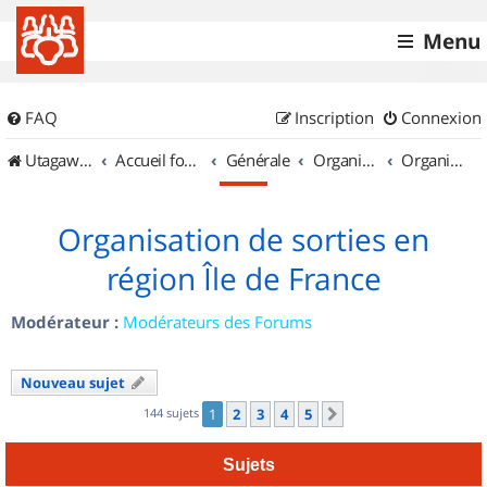
Menu
FAQ
Inscription
Connexion
UtagawaVTT (Randos VTT et VTTAE avec traces GPS)
Accueil forum
Générale
Organisation de sorties & Recherche de partenaires
Organisation de sorties en région Île de France
Organisation de sorties en
région Île de France
Modérateur :
Modérateurs des Forums
Nouveau sujet
144 sujets
1
2
3
4
5
Suivant
Sujets