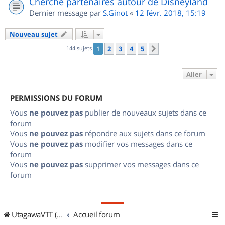
Cherche partenaires autour de Disneyland
Dernier message par
S.Ginot
«
12 févr. 2018, 15:19
Nouveau sujet
144 sujets
1
2
3
4
5
Suivant
Aller
PERMISSIONS DU FORUM
Vous
ne pouvez pas
publier de nouveaux sujets dans ce
forum
Vous
ne pouvez pas
répondre aux sujets dans ce forum
Vous
ne pouvez pas
modifier vos messages dans ce
forum
Vous
ne pouvez pas
supprimer vos messages dans ce
forum
UtagawaVTT (Randos VTT et VTTAE avec traces GPS)
Accueil forum