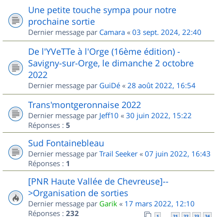
Une petite touche sympa pour notre
prochaine sortie
Dernier message par
Camara
«
03 sept. 2024, 22:40
De l'YVeTTe à l'Orge (16ème édition) -
Savigny-sur-Orge, le dimanche 2 octobre
2022
Dernier message par
GuiDé
«
28 août 2022, 16:54
Trans'montgeronnaise 2022
Dernier message par
Jeff10
«
30 juin 2022, 15:22
Réponses :
5
Sud Fontainebleau
Dernier message par
Trail Seeker
«
07 juin 2022, 16:43
Réponses :
1
[PNR Haute Vallée de Chevreuse]--
>Organisation de sorties
Dernier message par
Garik
«
17 mars 2022, 12:10
Réponses :
232
1
21
22
23
24
…